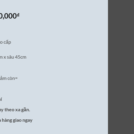
Giá
0,000
₫
hiện
tại
0,000₫.
là:
ao cấp
16,500,000₫.
m x sâu 45cm
iảm còn=
í
ùy theo xa gần.
 hàng giao ngay