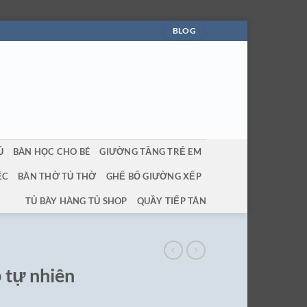
BLOG
Ủ
BÀN HỌC CHO BÉ
GIƯỜNG TẦNG TRẺ EM
ỆC
BÀN THỜ TỦ THỜ
GHẾ BỐ GIƯỜNG XẾP
TỦ BÀY HÀNG TỦ SHOP
QUẦY TIẾP TÂN
 tự nhiên