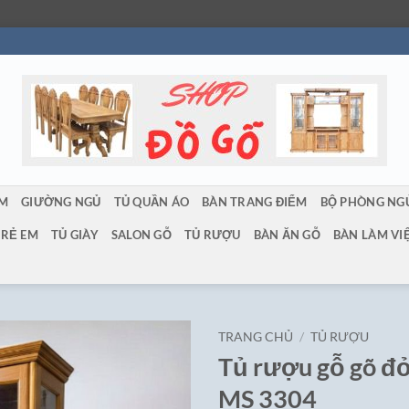
ẨM
GIƯỜNG NGỦ
TỦ QUẦN ÁO
BÀN TRANG ĐIỂM
BỘ PHÒNG NG
TRẺ EM
TỦ GIÀY
SALON GỖ
TỦ RƯỢU
BÀN ĂN GỖ
BÀN LÀM VI
TRANG CHỦ
/
TỦ RƯỢU
Tủ rượu gỗ gõ đỏ
MS 3304