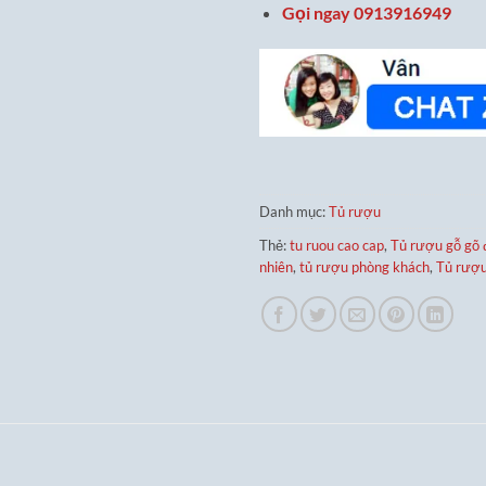
Gọi ngay 0913916949
Danh mục:
Tủ rượu
Thẻ:
tu ruou cao cap
,
Tủ rượu gỗ gõ 
nhiên
,
tủ rượu phòng khách
,
Tủ rượu