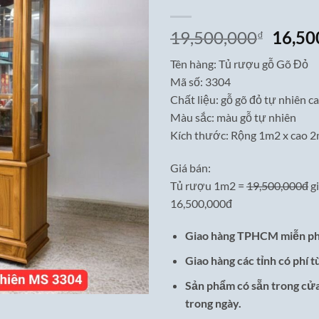
Giá
19,500,000
16,50
₫
gốc
Tên hàng: Tủ rượu gỗ Gõ Đỏ
là:
Mã số: 3304
19,50
Chất liệu: gỗ gõ đỏ tự nhiên c
Màu sắc: màu gỗ tự nhiên
Kích thước: Rộng 1m2 x cao 2
Giá bán:
Tủ rượu 1m2 =
19,500,000đ
g
16,500,000đ
Giao hàng TPHCM miễn ph
Giao hàng các tỉnh có phí t
Sản phẩm có sẵn trong cửa
trong ngày.