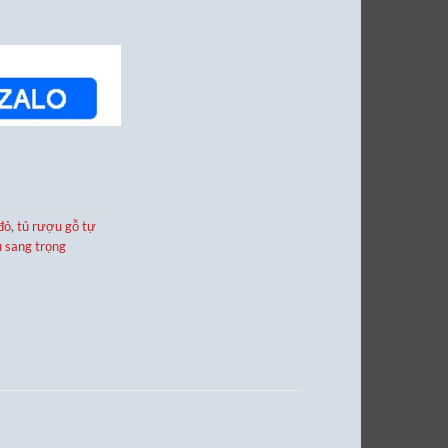
đỏ
,
tủ rượu gỗ tự
 sang trọng