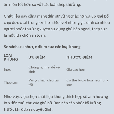
ăn mòn tốt hơn so với các loại thép thường.
Chất liệu này cũng mang đến sự vững chắc hơn, giúp ghế bố
chịu được tải trọng lớn hơn. Đối với những gia đình có nhiều
người hoặc thường xuyên sử dụng ghế bên ngoài, thép sơn
là một lựa chọn an toàn.
So sánh ưu nhược điểm của các loại khung
LOẠI
ƯU ĐIỂM
NHƯỢC ĐIỂM
KHUNG
Chống rỉ, nhẹ, dễ vệ
Inox
Giá cao hơn
sinh
Vững chắc, chịu tải
Có thể bị oxi hóa nếu hỏng
Thép sơn
tốt
sơn
Như vậy, việc chọn chất liệu khung thích hợp sẽ ảnh hưởng
lớn đến tuổi thọ của ghế bố. Bạn nên cân nhắc kỹ lưỡng
trước khi đưa ra quyết định.