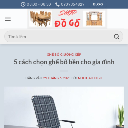
Bỏ
08:00 - 08:30
0909354829
BLOG
qua
nội
dung
Tìm
kiếm:
GHẾ BỐ GIƯỜNG XẾP
5 cách chọn ghế bố bền cho gia đình
ĐĂNG VÀO
29 THÁNG 6, 2025
BỞI
NOITHATDOGO