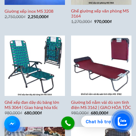
Ghế giường xếp văn phòng MS
Giường xếp inox MS 3208
3164
Giá
Giá
2,750,000
₫
2,250,000
₫
gốc
hiện
Giá
Giá
1,270,000
₫
970,000
₫
là:
tại
gốc
hiện
2,750,000₫.
là:
là:
tại
2,250,000₫.
1,270,000₫.
là:
970,000₫.
Ghế xếp đan dây dù bảng lớn
Giường bố nằm vải dù sơn tỉnh
MS 3064 | Giao hàng hỏa tốc
điện MS 3162 | GIAO HỎA TỐC
Giá
Giá
Giá
Giá
980,000
₫
680,000
₫
980,000
₫
680,000
₫
gốc
hiện
gốc
hiện
là:
tại
là:
tại
Chat hỗ trợ
980,000₫.
là:
980,000₫.
là:
680,000₫.
680,000₫.