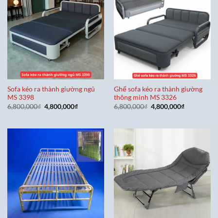
Sofa kéo ra thành giường ngủ
Ghế sofa kéo ra thành giường
MS 3398
thông minh MS 3326
Giá
Giá
Giá
Giá
6,800,000
₫
4,800,000
₫
6,800,000
₫
4,800,000
₫
gốc
hiện
gốc
hiện
là:
tại
là:
tại
6,800,000₫.
là:
6,800,000₫.
là:
4,800,000₫.
4,800,000₫