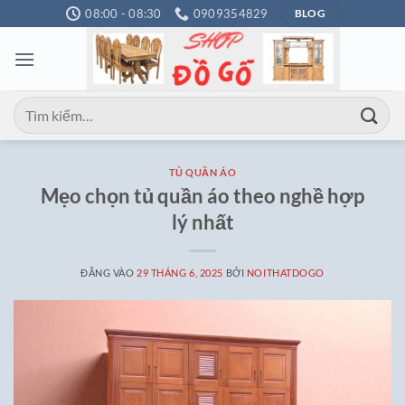
Bỏ
08:00 - 08:30
0909354829
BLOG
qua
nội
dung
Tìm
kiếm:
TỦ QUẦN ÁO
Mẹo chọn tủ quần áo theo nghề hợp
lý nhất
ĐĂNG VÀO
29 THÁNG 6, 2025
BỞI
NOITHATDOGO