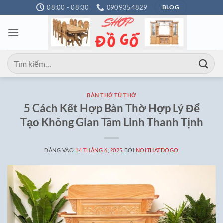
Bỏ
08:00 - 08:30
0909354829
BLOG
qua
nội
dung
Tìm
kiếm:
BÀN THỜ TỦ THỜ
5 Cách Kết Hợp Bàn Thờ Hợp Lý Để
Tạo Không Gian Tâm Linh Thanh Tịnh
ĐĂNG VÀO
14 THÁNG 6, 2025
BỞI
NOITHATDOGO