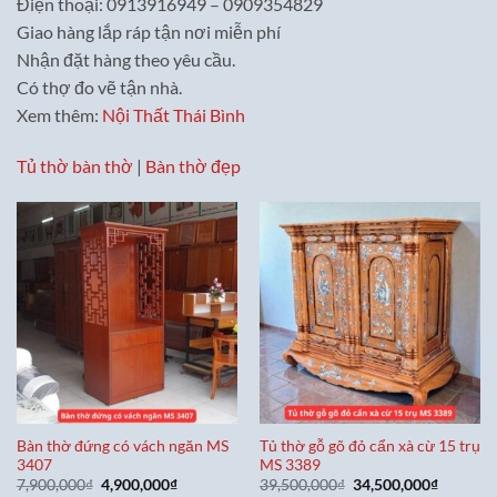
Điện thoại: 0913916949 – 0909354829
Giao hàng lắp ráp tận nơi miễn phí
Nhận đặt hàng theo yêu cầu.
Có thợ đo vẽ tận nhà.
Xem thêm:
Nội Thất Thái Bình
Tủ thờ bàn thờ
|
Bàn thờ đẹp
Bàn thờ đứng có vách ngăn MS
Tủ thờ gỗ gõ đỏ cẩn xà cừ 15 trụ
3407
MS 3389
Giá
Giá
Giá
Giá
7,900,000
₫
4,900,000
₫
39,500,000
₫
34,500,000
₫