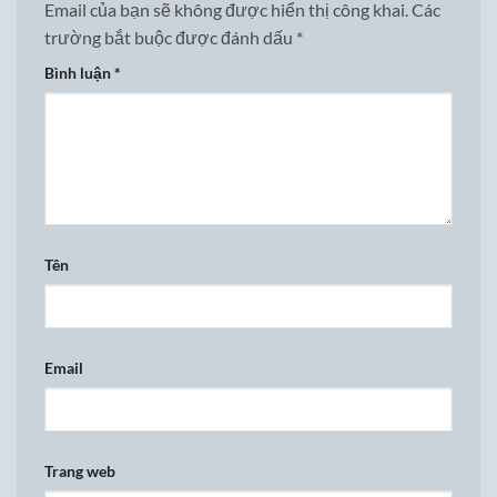
Email của bạn sẽ không được hiển thị công khai.
Các
trường bắt buộc được đánh dấu
*
Bình luận
*
Tên
Email
Trang web