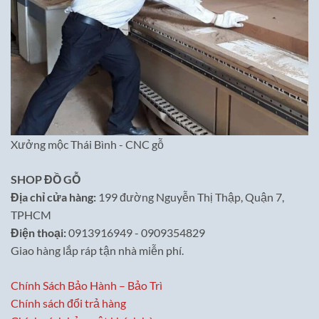
Xưởng mộc Thái Bình - CNC gỗ
SHOP ĐỒ GỖ
Địa chỉ cửa hàng:
199 đường Nguyễn Thị Thập, Quận 7,
TPHCM
Điện thoại:
0913916949 - 0909354829
Giao hàng lắp ráp tận nhà miễn phí.
Chính Sách Bảo Hành – Bảo Trì
Chính sách đổi trả hàng