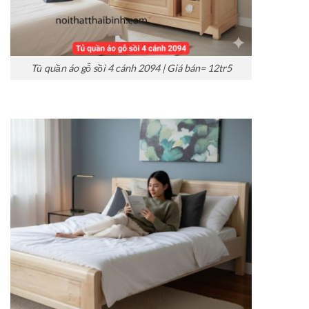
Tủ quần áo gỗ sồi 4 cánh 2094 | Giá bán= 12tr5