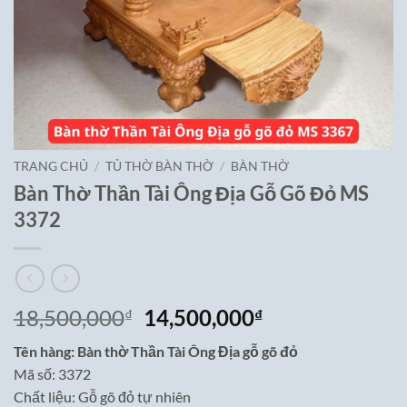
TRANG CHỦ
/
TỦ THỜ BÀN THỜ
/
BÀN THỜ
Bàn Thờ Thần Tài Ông Địa Gỗ Gõ Đỏ MS
3372
Giá
Giá
18,500,000
14,500,000
₫
₫
gốc
hiện
Tên hàng: Bàn thờ Thần Tài Ông Địa gỗ gõ đỏ
là:
tại
Mã số: 3372
18,500,000₫.
là:
Chất liệu: Gỗ gõ đỏ tự nhiên
14,500,000₫.