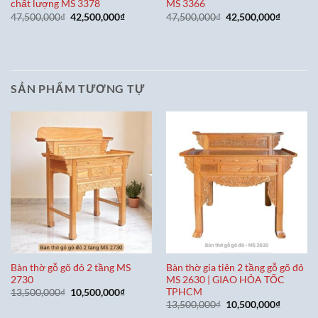
chất lượng MS 3378
MS 3366
Giá
Giá
Giá
Giá
47,500,000
₫
42,500,000
₫
47,500,000
₫
42,500,000
₫
gốc
hiện
gốc
hiện
là:
tại
là:
tại
47,500,000₫.
là:
47,500,000₫.
là:
42,500,000₫.
42,500,0
SẢN PHẨM TƯƠNG TỰ
Bàn thờ gỗ gõ đỏ 2 tầng MS
Bàn thờ gia tiên 2 tầng gỗ gõ đỏ
2730
MS 2630 | GIAO HỎA TỐC
TPHCM
Giá
Giá
13,500,000
₫
10,500,000
₫
gốc
hiện
Giá
Giá
13,500,000
₫
10,500,000
₫
là:
tại
gốc
hiện