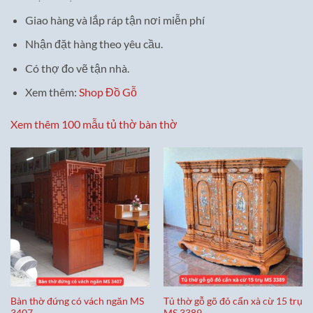
Giao hàng và lắp ráp tận nơi miễn phí
Nhận đặt hàng theo yêu cầu.
Có thợ đo vẽ tận nhà.
Xem thêm:
Shop Đồ Gỗ
Xem thêm 100 mẫu tủ thờ bàn thờ
Bàn thờ đứng có vách ngăn MS
Tủ thờ gỗ gõ đỏ cẩn xà cừ 15 trụ
3407
MS 3389