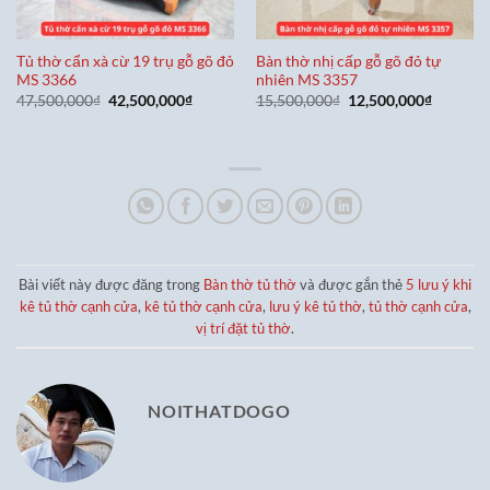
Tủ thờ cẩn xà cừ 19 trụ gỗ gõ đỏ
Bàn thờ nhị cấp gỗ gõ đỏ tự
MS 3366
nhiên MS 3357
Giá
Giá
Giá
Giá
47,500,000
₫
42,500,000
₫
15,500,000
₫
12,500,000
₫
gốc
hiện
gốc
hiện
là:
tại
là:
tại
47,500,000₫.
là:
15,500,000₫.
là:
42,500,000₫.
12,500,0
Bài viết này được đăng trong
Bàn thờ tủ thờ
và được gắn thẻ
5 lưu ý khi
kê tủ thờ cạnh cửa
,
kê tủ thờ cạnh cửa
,
lưu ý kê tủ thờ
,
tủ thờ cạnh cửa
,
vị trí đặt tủ thờ
.
NOITHATDOGO