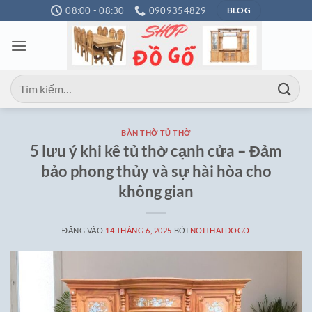
Bỏ
08:00 - 08:30
0909354829
BLOG
qua
nội
dung
Tìm
kiếm:
BÀN THỜ TỦ THỜ
5 lưu ý khi kê tủ thờ cạnh cửa – Đảm
bảo phong thủy và sự hài hòa cho
không gian
ĐĂNG VÀO
14 THÁNG 6, 2025
BỞI
NOITHATDOGO