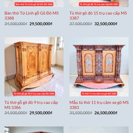
Bàn thờ Tứ Linh gỗ Gõ Đỏ MS
Tủ thờ gõ đỏ 15 trụ cao cấp MS
3388
3387
Giá
Giá
Giá
Giá
34,500,000
₫
29,500,000
₫
37,500,000
₫
32,500,000
₫
gốc
hiện
gốc
hiện
là:
tại
là:
tại
34,500,000₫.
là:
37,500,000₫.
là:
29,500,000₫.
32,500,0
Tủ thờ gỗ gõ đỏ 9 trụ cao cấp
Mẫu tủ thờ 11 trụ căm xe gõ MS
MS 3386
3383
Giá
Giá
Giá
Giá
34,500,000
₫
29,500,000
₫
31,500,000
₫
26,500,000
₫
gốc
hiện
gốc
hiện
là:
tại
là:
tại
34,500,000₫.
là:
31,500,000₫.
là:
29,500,000₫.
26,500,0