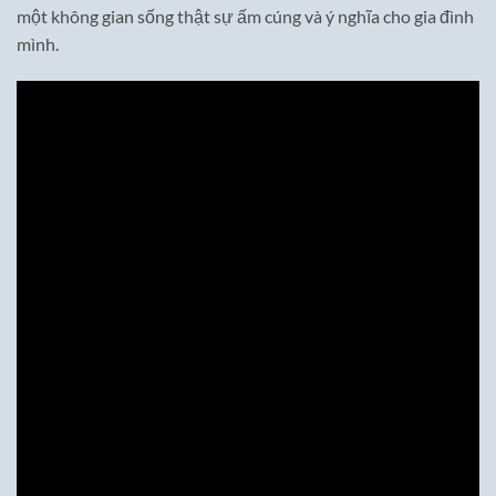
một không gian sống thật sự ấm cúng và ý nghĩa cho gia đình
mình.