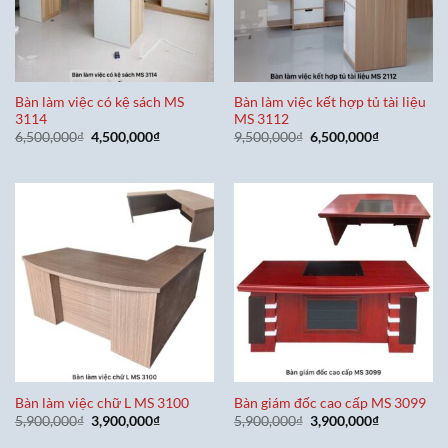
Bàn làm việc có kệ sách MS
Bàn làm việc kết hợp tủ tài liệu
3114
MS 3112
Giá
Giá
Giá
Giá
6,500,000
₫
4,500,000
₫
9,500,000
₫
6,500,000
₫
gốc
hiện
gốc
hiện
là:
tại
là:
tại
6,500,000₫.
là:
9,500,000₫.
là:
4,500,000₫.
6,500,000₫
Bàn làm việc chữ L MS 3100
Bàn giám đốc cao cấp MS 3099
Giá
Giá
Giá
Giá
5,900,000
₫
3,900,000
₫
5,900,000
₫
3,900,000
₫
gốc
hiện
gốc
hiện
là:
tại
là:
tại