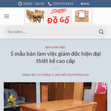
Bỏ
08:00 - 08:30
0909354829
BLOG
qua
nội
dung
Tìm
kiếm:
BÀN LÀM VIỆC
5 mẫu bàn làm việc giám đốc hiện đại
thiết kế cao cấp
ĐĂNG VÀO
15 THÁNG 9, 2024
BỞI
NOITHATDOGO