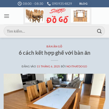
Bỏ
08:00 - 08:30
0909354829
BLOG
qua
nội
dung
Tìm
kiếm:
BÀN ĂN GỖ
6 cách kết hợp ghế với bàn ăn
ĐĂNG VÀO
15 THÁNG 6, 2025
BỞI
NOITHATDOGO