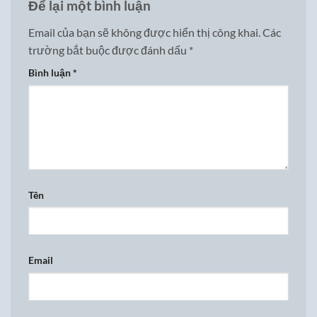
Để lại một bình luận
Email của bạn sẽ không được hiển thị công khai.
Các
trường bắt buộc được đánh dấu
*
Bình luận
*
Tên
Email