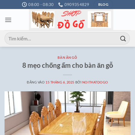
Bỏ
08:00 - 08:30
0909354829
BLOG
qua
nội
dung
Tìm
kiếm:
BÀN ĂN GỖ
8 mẹo chống ẩm cho bàn ăn gỗ
ĐĂNG VÀO
15 THÁNG 6, 2025
BỞI
NOITHATDOGO