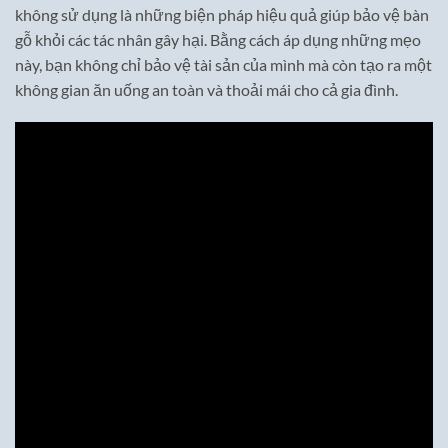
không sử dụng là những biện pháp hiệu quả giúp bảo vệ bàn
gỗ khỏi các tác nhân gây hại. Bằng cách áp dụng những mẹo
này, bạn không chỉ bảo vệ tài sản của mình mà còn tạo ra một
không gian ăn uống an toàn và thoải mái cho cả gia đình.