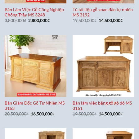
Bàn Làm Việc Gỗ Công Nghiệp
Tủ tài liệu gỗ xoan đào tự nhiên
Chống Trầy MS 3248
MS 3192
Giá
Giá
Giá
Giá
3,800,000
₫
2,800,000
₫
19,500,000
₫
14,500,000
₫
gốc
hiện
gốc
hiện
là:
tại
là:
tại
3,800,000₫.
là:
19,500,000₫.
là:
2,800,000₫.
14,500,0
Bàn Giám Đốc Gỗ Tự Nhiên MS
Bàn làm việc bằng gỗ gõ đỏ MS
3163
3161
Giá
Giá
Giá
Giá
20,500,000
₫
16,500,000
₫
19,500,000
₫
14,500,000
₫
gốc
hiện
gốc
hiện
là:
tại
là:
tại
20,500,000₫.
là:
19,500,000₫.
là:
16,500,000₫.
14,500,0