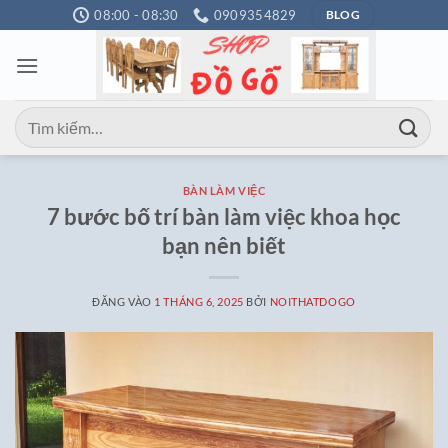
Bỏ
08:00 - 08:30
0909354829
BLOG
qua
nội
dung
Tìm
kiếm:
BÀN LÀM VIỆC
7 bước bố trí bàn làm việc khoa học
bạn nên biết
ĐĂNG VÀO
1 THÁNG 6, 2025
BỞI
NOITHATDOGO