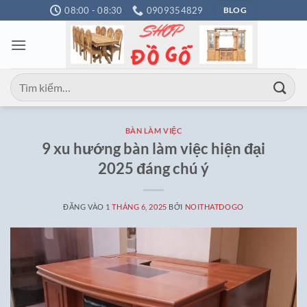
Bỏ
08:00 - 08:30
0909354829
BLOG
qua
nội
dung
Tìm
kiếm:
BÀN LÀM VIỆC
9 xu hướng bàn làm việc hiện đại
2025 đáng chú ý
ĐĂNG VÀO
1 THÁNG 6, 2025
BỞI
NOITHATDOGO