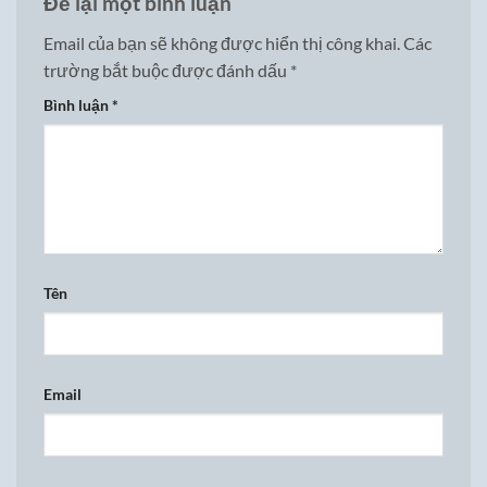
Để lại một bình luận
Email của bạn sẽ không được hiển thị công khai.
Các
trường bắt buộc được đánh dấu
*
Bình luận
*
Tên
Email