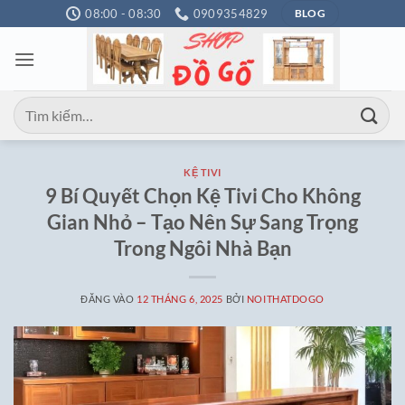
Bỏ
08:00 - 08:30
0909354829
BLOG
qua
nội
dung
Tìm
kiếm:
KỆ TIVI
9 Bí Quyết Chọn Kệ Tivi Cho Không
Gian Nhỏ – Tạo Nên Sự Sang Trọng
Trong Ngôi Nhà Bạn
ĐĂNG VÀO
12 THÁNG 6, 2025
BỞI
NOITHATDOGO