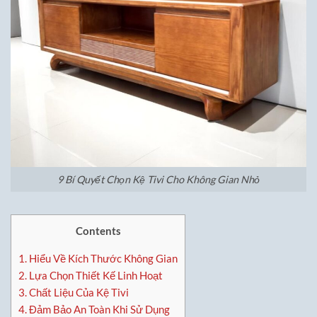
9 Bí Quyết Chọn Kệ Tivi Cho Không Gian Nhỏ
Contents
1.
Hiểu Về Kích Thước Không Gian
2.
Lựa Chọn Thiết Kế Linh Hoạt
3.
Chất Liệu Của Kệ Tivi
4.
Đảm Bảo An Toàn Khi Sử Dụng