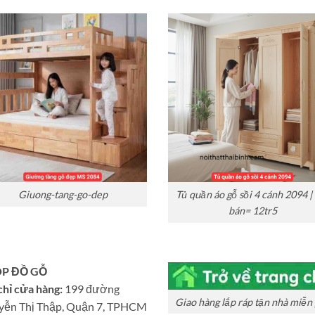
Giuong-tang-go-dep
Tủ quần áo gỗ sồi 4 cánh 2094 |
bán= 12tr5
P ĐỒ GỖ
chỉ cửa hàng:
199 đường
Giao hàng lắp ráp tận nhà miễn 
yễn Thị Thập, Quận 7, TPHCM