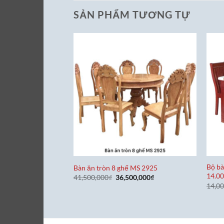
SẢN PHẨM TƯƠNG TỰ
Bộ bà
Bàn ăn tròn 8 ghế MS 2925
14.00
Giá
Giá
41,500,000
₫
36,500,000
₫
gốc
hiện
14,0
là:
tại
41,500,000₫.
là:
36,500,000₫.