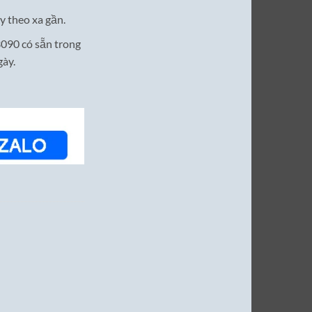
y theo xa gần.
090 có sẵn trong
gày.