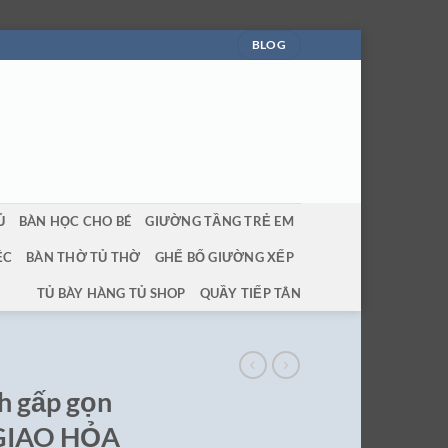
BLOG
Ủ
BÀN HỌC CHO BÉ
GIƯỜNG TẦNG TRẺ EM
ỆC
BÀN THỜ TỦ THỜ
GHẾ BỐ GIƯỜNG XẾP
TỦ BÀY HÀNG TỦ SHOP
QUẦY TIẾP TÂN
h gấp gọn
 GIAO HỎA