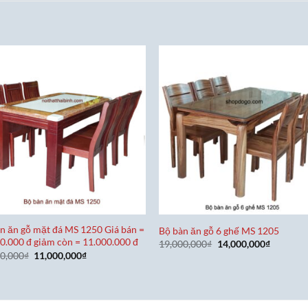
n ăn gỗ mặt đá MS 1250 Giá bán =
Bộ bàn ăn gỗ 6 ghế MS 1205
0.000 đ giảm còn = 11.000.000 đ
Giá
Giá
19,000,000
₫
14,000,000
₫
gốc
hiện
Giá
Giá
00,000
₫
11,000,000
₫
là:
tại
gốc
hiện
19,000,000₫.
là:
là:
tại
14,000,0
14,000,000₫.
là:
11,000,000₫.