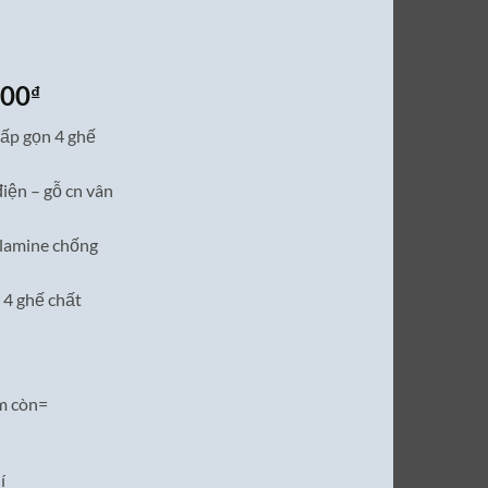
Giá
000
₫
hiện
gấp gọn 4 ghế
tại
00₫.
là:
điện – gỗ cn vân
6,500,000₫.
elamine chống
 4 ghế chất
m còn=
í