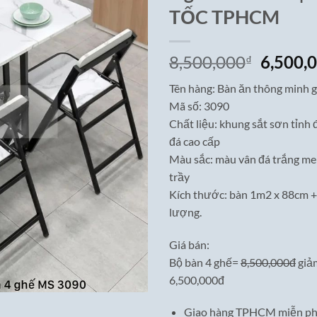
TỐC TPHCM
Giá
8,500,000
6,500,
₫
gốc
Tên hàng: Bàn ăn thông minh 
là:
Mã số: 3090
8,500,0
Chất liệu: khung sắt sơn tỉnh 
đá cao cấp
Màu sắc: màu vân đá trắng m
trầy
Kích thước: bàn 1m2 x 88cm +
lượng.
Giá bán:
Bộ bàn 4 ghế=
8,500,000đ
giả
6,500,000đ
Giao hàng TPHCM miễn ph