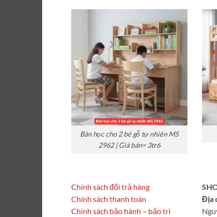
Bàn học cho 2 bé gỗ tự nhiên MS
2962 | Giá bán= 3tr6
Chính sách đổi trả hàng
SHO
Chính sách thanh toán
Địa 
Chính sách bảo hành – bảo trì
Ngu