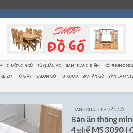
ẨM
GIƯỜNG NGỦ
TỦ QUẦN ÁO
BÀN TRANG ĐIỂM
BỘ PHÒNG NG
TRẺ EM
TỦ GIÀY
SALON GỖ
TỦ RƯỢU
BÀN ĂN GỖ
BÀN LÀM VI
TRANG CHỦ
/
BÀN ĂN GỖ
Bàn ăn thông min
4 ghế MS 3090 |