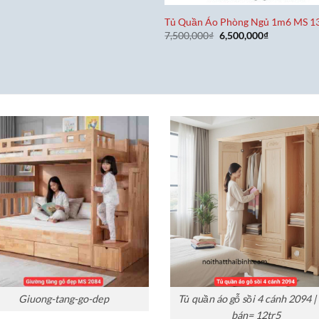
Tủ Quần Áo Phòng Ngủ 1m6 MS 1
Giá
Giá
7,500,000
₫
6,500,000
₫
gốc
hiện
là:
tại
7,500,000₫.
là:
6,500,000₫.
Giuong-tang-go-dep
Tủ quần áo gỗ sồi 4 cánh 2094 |
bán= 12tr5