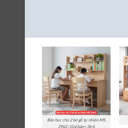
Bàn học cho 2 bé gỗ tự nhiên MS
2962 | Giá bán= 3tr6