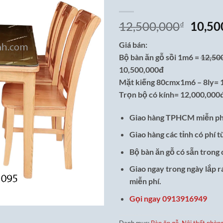
Giá
12,500,000
10,50
₫
gốc
Giá bán:
là:
Bộ bàn ăn gỗ sồi 1m6 =
12,50
12,50
10,500,000đ
Mặt kiếng 80cmx1m6 – 8ly= 
Trọn bộ có kính= 12,000,000
Giao hàng TPHCM miễn ph
Giao hàng các tỉnh có phí t
Bộ bàn ăn gỗ có sẵn trong 
Giao ngay trong ngày lắp 
miễn phí.
Gọi ngay 0913916949
Danh mục:
Bàn ăn gỗ
,
Nội thất phòn