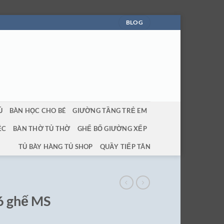
BLOG
Ủ
BÀN HỌC CHO BÉ
GIƯỜNG TẦNG TRẺ EM
ỆC
BÀN THỜ TỦ THỜ
GHẾ BỐ GIƯỜNG XẾP
TỦ BÀY HÀNG TỦ SHOP
QUẦY TIẾP TÂN
 6 ghế MS