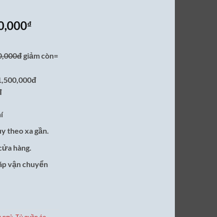
Giá
0,000
₫
hiện
tại
0,000đ
giảm còn=
0,000₫.
là:
10,500,000₫.
1,500,000đ
đ
í
ùy theo xa gần.
cửa hàng.
ráp vận chuyển
g ngủ
,
Tủ quần áo