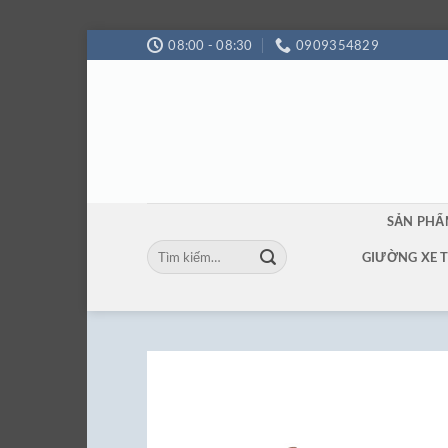
Bỏ
08:00 - 08:30
0909354829
qua
nội
dung
SẢN PH
Tìm
GIƯỜNG XE 
kiếm: