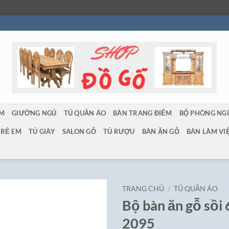
ẨM
GIƯỜNG NGỦ
TỦ QUẦN ÁO
BÀN TRANG ĐIỂM
BỘ PHÒNG NG
TRẺ EM
TỦ GIÀY
SALON GỖ
TỦ RƯỢU
BÀN ĂN GỖ
BÀN LÀM VI
TRANG CHỦ
/
TỦ QUẦN ÁO
Bộ bàn ăn gỗ sồi
2095