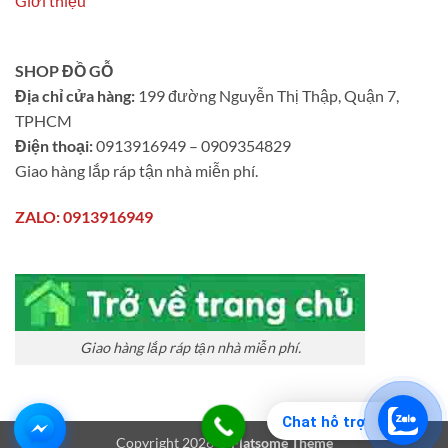
Giới thiệu
SHOP ĐỒ GỖ
Địa chỉ cửa hàng:
199 đường Nguyễn Thị Thập, Quận 7,
TPHCM
Điện thoại:
0913916949 – 0909354829
Giao hàng lắp ráp tận nhà miễn phí.
ZALO: 0913916949
Giao hàng lắp ráp tận nhà miễn phí.
Chat hỗ trợ
Copyright 2026 ©
Flatsome Theme