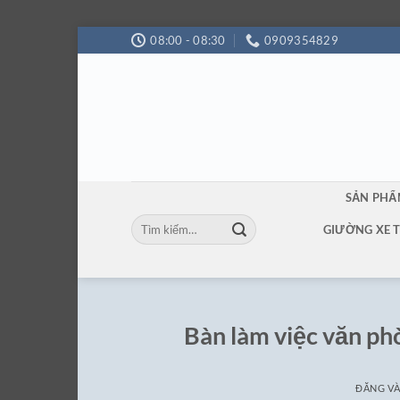
Bỏ
08:00 - 08:30
0909354829
qua
nội
dung
SẢN PH
Tìm
GIƯỜNG XE 
kiếm:
Bàn làm việc văn ph
ĐĂNG V