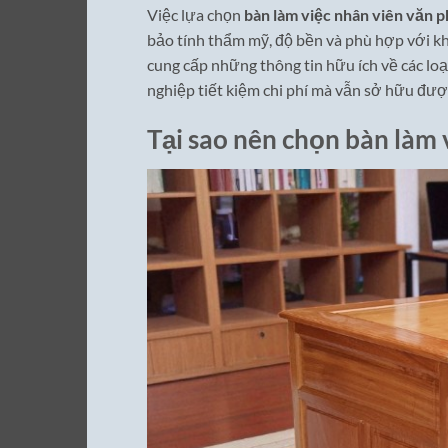
Việc lựa chọn
bàn làm việc nhân viên văn 
bảo tính thẩm mỹ, độ bền và phù hợp với khô
cung cấp những thông tin hữu ích về các loại
nghiệp tiết kiệm chi phí mà vẫn sở hữu đư
Tại sao nên chọn bàn làm 