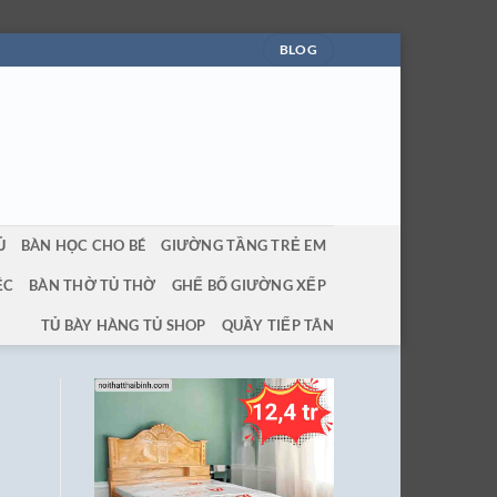
BLOG
Ủ
BÀN HỌC CHO BÉ
GIƯỜNG TẦNG TRẺ EM
ỆC
BÀN THỜ TỦ THỜ
GHẾ BỐ GIƯỜNG XẾP
TỦ BÀY HÀNG TỦ SHOP
QUẦY TIẾP TÂN