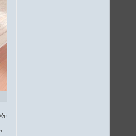
hiệp
ân