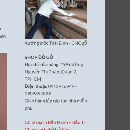
ở
hân
Xưởng mộc Thái Bình - CNC gỗ
SHOP ĐỒ GỖ
Địa chỉ cửa hàng:
199 đường
Nguyễn Thị Thập, Quận 7,
TPHCM
Điện thoại:
0913916949 -
0909354829
Giao hàng lắp ráp tận nhà miễn
phí.
Chính Sách Bảo Hành – Bảo Trì
Chính sách đổi trả hàng