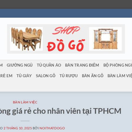
ẨM
GIƯỜNG NGỦ
TỦ QUẦN ÁO
BÀN TRANG ĐIỂM
BỘ PHÒNG NG
TRẺ EM
TỦ GIÀY
SALON GỖ
TỦ RƯỢU
BÀN ĂN GỖ
BÀN LÀM VI
BÀN LÀM VIỆC
òng giá rẻ cho nhân viên tại TPHCM
ÀO
2 THÁNG 10, 2025
BỞI
NOITHATDOGO