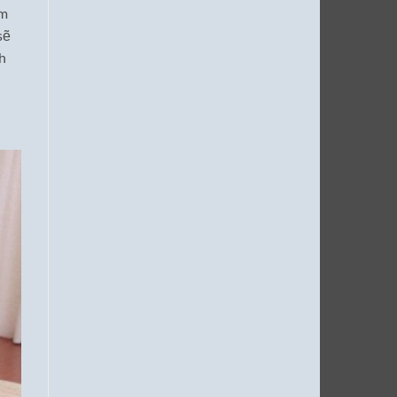
ảm
sẽ
nh