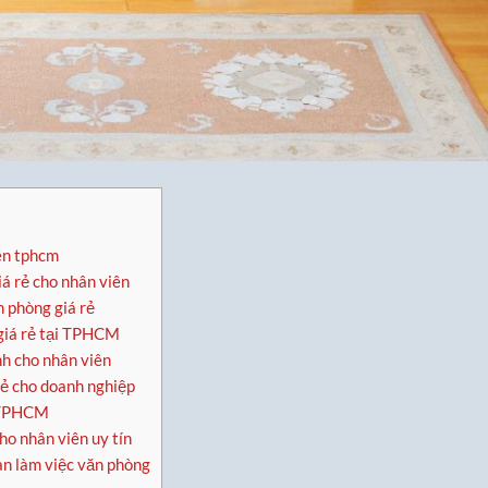
ên tphcm
á rẻ cho nhân viên
n phòng giá rẻ
giá rẻ tại TPHCM
nh cho nhân viên
rẻ cho doanh nghiệp
i TPHCM
ho nhân viên uy tín
àn làm việc văn phòng