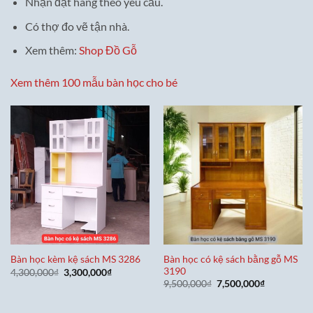
Nhận đặt hàng theo yêu cầu.
Có thợ đo vẽ tận nhà.
Xem thêm:
Shop Đồ Gỗ
Xem thêm 100 mẫu bàn học cho bé
Bàn học có kệ sách bằng gỗ MS
Bàn học kèm kệ sách MS 3286
3190
Giá
Giá
4,300,000
₫
3,300,000
₫
gốc
hiện
Giá
Giá
9,500,000
₫
7,500,000
₫
là:
tại
gốc
hiện
4,300,000₫.
là:
là:
tại
3,300,000₫.
9,500,000₫.
là: