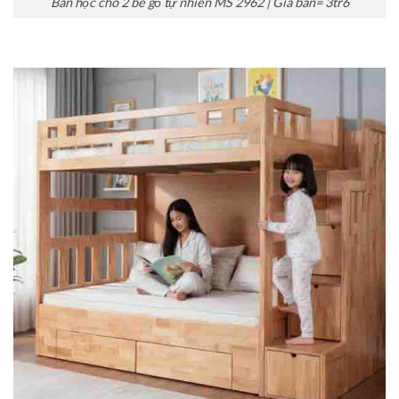
Bàn học cho 2 bé gỗ tự nhiên MS 2962 | Giá bán= 3tr6