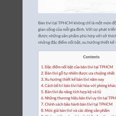
Bàn tivi tại TPHCM không chỉ là một món đ
gian sống của mỗi gia đình. Với sự phát triể
được những sản phẩm phù hợp với sở thích v
những đặc điểm nổi bật, xu hướng thiết kế 
Contents
1.
Đặc điểm nổi bật của bàn tivi tại TPHCM
2.
Bàn tivi gỗ tự nhiên được ưa chuộng nhất
3.
Xu hướng thiết kế bàn tivi năm nay
4.
Cách bố trí bàn tivi hài hòa với phòng khá
5.
Bàn tivi đa năng tích hợp kệ và tủ
6.
Những thương hiệu bàn tivi uy tín tại T
7.
Chính sách bảo hành bàn tivi tại TPHCM
8.
Mức giá bàn tivi và các dòng sản phẩm