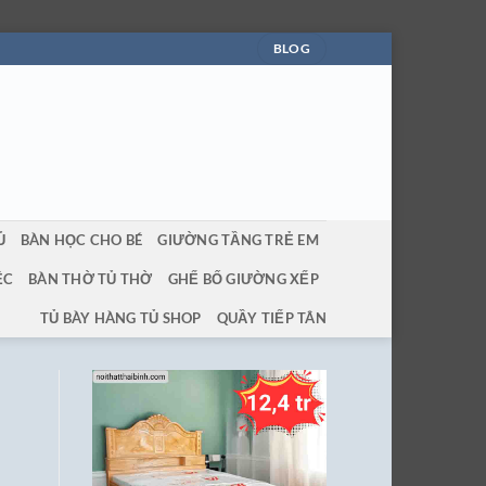
BLOG
Ủ
BÀN HỌC CHO BÉ
GIƯỜNG TẦNG TRẺ EM
ỆC
BÀN THỜ TỦ THỜ
GHẾ BỐ GIƯỜNG XẾP
TỦ BÀY HÀNG TỦ SHOP
QUẦY TIẾP TÂN