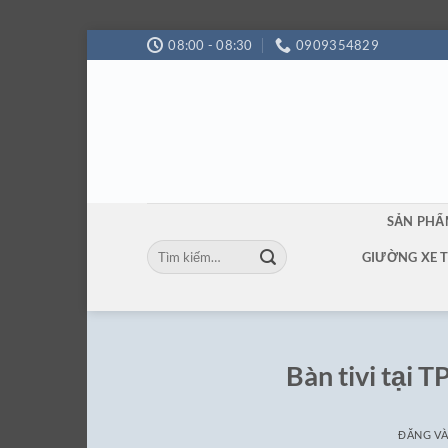
Bỏ
08:00 - 08:30
0909354829
qua
nội
dung
SẢN PH
Tìm
GIƯỜNG XE 
kiếm:
Bàn tivi tại 
ĐĂNG V