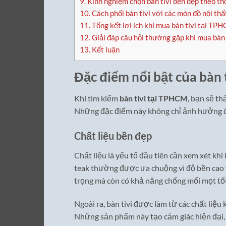
9.
Kinh nghiệm chọn bàn tivi bền đẹp theo th
10.
Cách phối bàn tivi với các món đồ nội thấ
11.
Tổng kết lợi ích khi mua bàn tivi tại TP
12.
Giải đáp câu hỏi thường gặp khi mua bàn
13.
Kết luận
Đặc điểm nổi bật của bàn 
Khi tìm kiếm
bàn tivi tại TPHCM
, bạn sẽ th
Những đặc điểm này không chỉ ảnh hưởng đ
Chất liệu bền đẹp
Chất liệu là yếu tố đầu tiên cần xem xét khi 
teak thường được ưa chuộng vì độ bền cao v
trọng mà còn có khả năng chống mối mọt tốt
Ngoài ra, bàn tivi được làm từ các chất liệ
Những sản phẩm này tạo cảm giác hiện đại, 