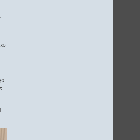
.
 gỗ
ẹp
t
i