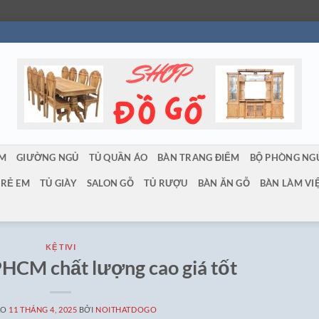
ẨM
GIƯỜNG NGỦ
TỦ QUẦN ÁO
BÀN TRANG ĐIỂM
BỘ PHÒNG NG
TRẺ EM
TỦ GIÀY
SALON GỖ
TỦ RƯỢU
BÀN ĂN GỖ
BÀN LÀM VI
KỆ TIVI
TPHCM chất lượng cao giá tốt
ÀO
11 THÁNG 4, 2025
BỞI
NOITHATDOGO