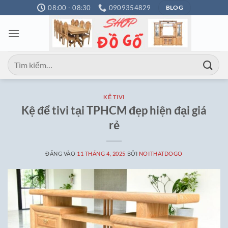
Bỏ
08:00 - 08:30
0909354829
BLOG
qua
nội
dung
Tìm
kiếm:
KỆ TIVI
Kệ để tivi tại TPHCM đẹp hiện đại giá
rẻ
ĐĂNG VÀO
11 THÁNG 4, 2025
BỞI
NOITHATDOGO