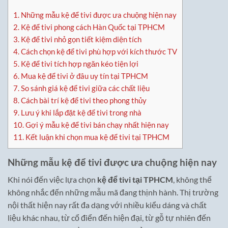
1.
Những mẫu kệ để tivi được ưa chuộng hiện nay
2.
Kệ để tivi phong cách Hàn Quốc tại TPHCM
3.
Kệ để tivi nhỏ gọn tiết kiệm diện tích
4.
Cách chọn kệ để tivi phù hợp với kích thước TV
5.
Kệ để tivi tích hợp ngăn kéo tiện lợi
6.
Mua kệ để tivi ở đâu uy tín tại TPHCM
7.
So sánh giá kệ để tivi giữa các chất liệu
8.
Cách bài trí kệ để tivi theo phong thủy
9.
Lưu ý khi lắp đặt kệ để tivi trong nhà
10.
Gợi ý mẫu kệ để tivi bán chạy nhất hiện nay
11.
Kết luận khi chọn mua kệ để tivi tại TPHCM
Những mẫu kệ để tivi được ưa chuộng hiện nay
Khi nói đến việc lựa chọn
kệ để tivi tại TPHCM
, không thể
không nhắc đến những mẫu mã đang thịnh hành. Thị trường
nội thất hiện nay rất đa dạng với nhiều kiểu dáng và chất
liệu khác nhau, từ cổ điển đến hiện đại, từ gỗ tự nhiên đến