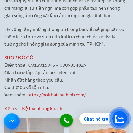
đưa ra quyết định cuối cùng. Một chiếc kệ tivi đẹp sẽ không
chỉ mang lại sự tiện nghi mà còn góp phần tạo nên không
gian sống ấm cúng và đầy cảm hứng cho gia đình bạn.
Hy vọng rằng những thông tin trong bài viết sẽ giúp bạn có
thêm kiến thức và sự tự tin khi lựa chọn chiếc kệ tivi lý
tưởng cho không gian sống của mình tại TPHCM.
SHOP ĐỒ GỖ
Điện thoại: 0913916949 – 0909354829
Giao hàng lắp ráp tận nơi miễn phí
Nhận đặt hàng theo yêu cầu.
Có thợ đo vẽ tận nhà.
Xem thêm:
https://noithatthaibinh.com/
Kệ ti vi
|
Kệ tivi phòng khách
Chat hỗ trợ