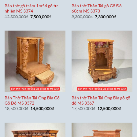
Bàn thờ gỗ tràm 1m54 gỗ tự
Bàn thờ Thần Tài gỗ Gõ Đỏ
nhiên MS 3374
60cm MS 3373
Giá
Giá
Giá
Giá
12,500,000
₫
7,500,000
₫
9,300,000
₫
7,300,000
₫
gốc
hiện
gốc
hiện
là:
tại
là:
tại
12,500,000₫.
là:
9,300,000₫.
là:
7,500,000₫.
7,300,000₫
Bàn Thờ Thần Tài Ông Địa Gỗ
Bàn thờ Thần Tài Ông Địa gỗ gõ
Gõ Đỏ MS 3372
đỏ MS 3367
Giá
Giá
Giá
Giá
18,500,000
₫
14,500,000
₫
17,500,000
₫
12,500,000
₫
gốc
hiện
gốc
hiện
là:
tại
là:
tại
18,500,000₫.
là:
17,500,000₫.
là:
14,500,000₫.
12,500,0