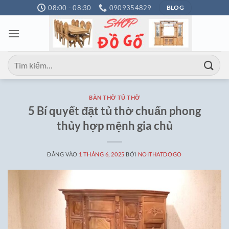
Bỏ
08:00 - 08:30
0909354829
BLOG
qua
nội
dung
Tìm
kiếm:
BÀN THỜ TỦ THỜ
5 Bí quyết đặt tủ thờ chuẩn phong
thủy hợp mệnh gia chủ
ĐĂNG VÀO
1 THÁNG 6, 2025
BỞI
NOITHATDOGO