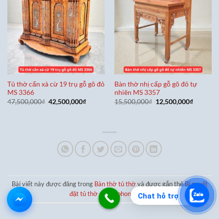
Tủ thờ cẩn xà cừ 19 trụ gỗ gõ đỏ
Bàn thờ nhị cấp gỗ gõ đỏ tự
MS 3366
nhiên MS 3357
Giá
Giá
Giá
Giá
47,500,000
₫
42,500,000
₫
15,500,000
₫
12,500,000
₫
gốc
hiện
gốc
hiện
là:
tại
là:
tại
47,500,000₫.
là:
15,500,000₫.
là:
42,500,000₫.
12,500,0
Bài viết này được đăng trong
Bàn thờ tủ thờ
và được gắn thẻ
Bí quyết
đặt tủ thờ chuẩn phong thủy
.
Chat hỗ trợ