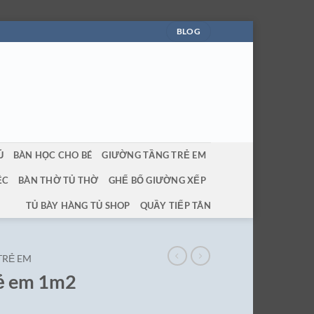
BLOG
Ủ
BÀN HỌC CHO BÉ
GIƯỜNG TẦNG TRẺ EM
ỆC
BÀN THỜ TỦ THỜ
GHẾ BỐ GIƯỜNG XẾP
TỦ BÀY HÀNG TỦ SHOP
QUẦY TIẾP TÂN
TRẺ EM
rẻ em 1m2