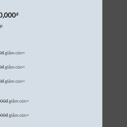
Giá
0,000
₫
hiện
ấp
tại
0,000₫.
là:
13,800,000₫.
0đ
giảm còn=
0đ
giảm còn=
0đ
giảm còn=
000đ
giảm còn=
000đ
giảm còn=