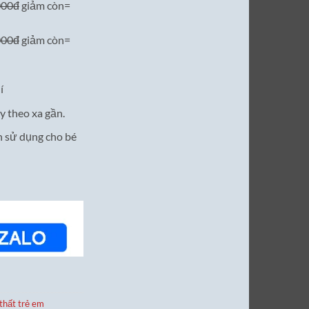
000đ
giảm còn=
000đ
giảm còn=
í
y theo xa gần.
 sử dụng cho bé
thất trẻ em