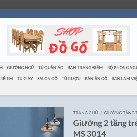
ẨM
GIƯỜNG NGỦ
TỦ QUẦN ÁO
BÀN TRANG ĐIỂM
BỘ PHÒNG NG
TRẺ EM
TỦ GIÀY
SALON GỖ
TỦ RƯỢU
BÀN ĂN GỖ
BÀN LÀM VI
TRANG CHỦ
/
GIƯỜNG TẦNG 
Giường 2 tầng t
MS 3014