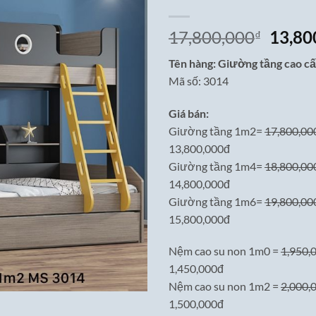
Giá
17,800,000
13,80
₫
gốc
Tên hàng: Giường tầng cao c
là:
Mã số: 3014
17,80
Giá bán:
Giường tầng 1m2=
17,800,00
13,800,000đ
Giường tầng 1m4=
18,800,00
14,800,000đ
Giường tầng 1m6=
19,800,00
15,800,000đ
Nệm cao su non 1m0 =
1,950,
1,450,000đ
Nệm cao su non 1m2 =
2,000,
1,500,000đ