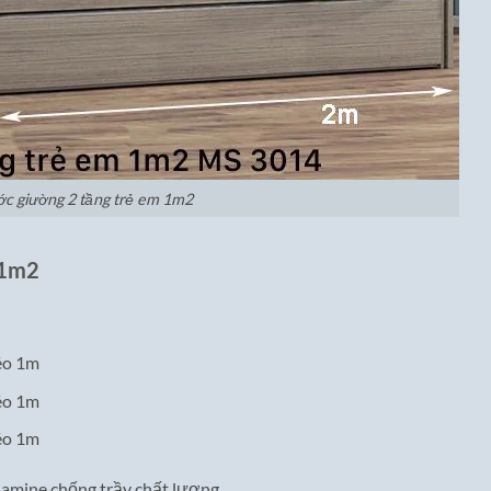
ớc giường 2 tầng trẻ em 1m2
 1m2
éo 1m
éo 1m
éo 1m
lamine chống trầy chất lượng.