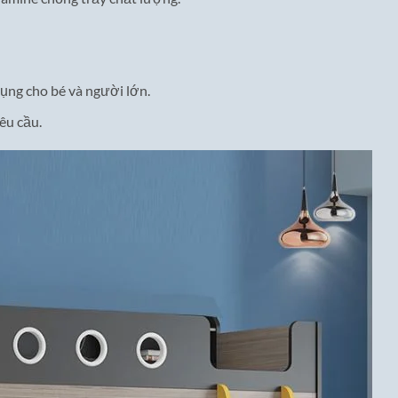
ụng cho bé và người lớn.
êu cầu.