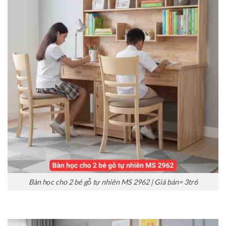
Bàn học cho 2 bé gỗ tự nhiên MS 2962 | Giá bán= 3tr6