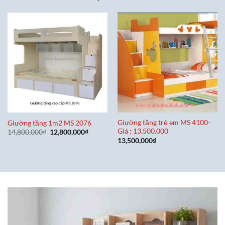
Giường tầng trẻ em MS 4100-
Giường tầng 1m2 MS 2076
Giá : 13.500.000
Giá
Giá
14,800,000
₫
12,800,000
₫
gốc
hiện
13,500,000
₫
là:
tại
14,800,000₫.
là:
12,800,000₫.