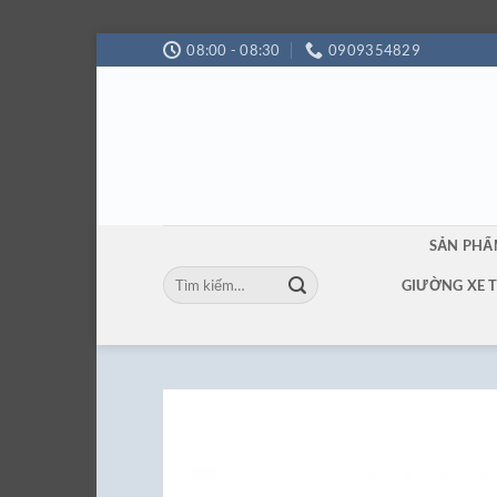
Bỏ
08:00 - 08:30
0909354829
qua
nội
dung
SẢN PH
Tìm
GIƯỜNG XE 
kiếm: