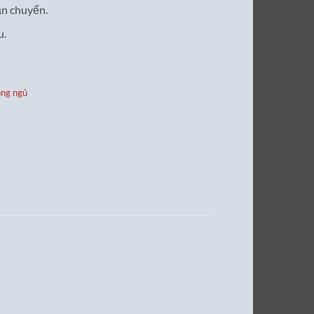
ận chuyển.
u.
òng ngủ