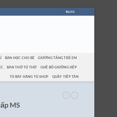
BLOG
Ủ
BÀN HỌC CHO BÉ
GIƯỜNG TẦNG TRẺ EM
ỆC
BÀN THỜ TỦ THỜ
GHẾ BỐ GIƯỜNG XẾP
TỦ BÀY HÀNG TỦ SHOP
QUẦY TIẾP TÂN
cấp MS