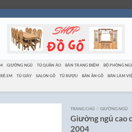
ẨM
GIƯỜNG NGỦ
TỦ QUẦN ÁO
BÀN TRANG ĐIỂM
BỘ PHÒNG NG
TRẺ EM
TỦ GIÀY
SALON GỖ
TỦ RƯỢU
BÀN ĂN GỖ
BÀN LÀM VI
TRANG CHỦ
/
GIƯỜNG NGỦ
Giường ngủ cao 
2004