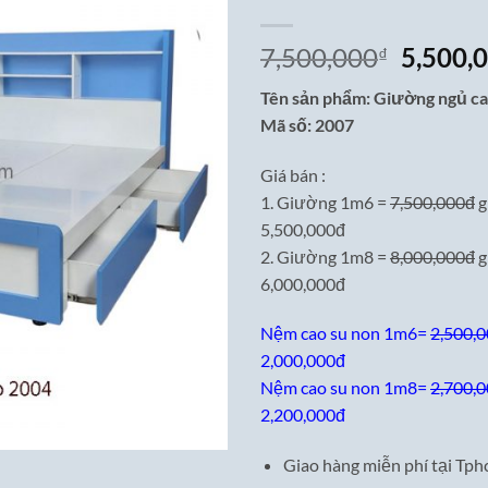
Giá
7,500,000
5,500,
₫
gốc
Tên sản phẩm: Giường ngủ ca
là:
Mã số: 2007
7,500,0
Giá bán :
1. Giường 1m6 =
7,500,000đ
g
5,500,000đ
2. Giường 1m8 =
8,000,000đ
g
6,000,000đ
Nệm cao su non 1m6=
2,500,
2,000,000đ
Nệm cao su non 1m8=
2,700,
2,200,000đ
Giao hàng miễn phí tại Tph