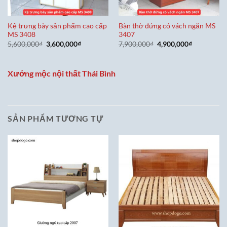
Kệ trưng bày sản phẩm cao cấp
Bàn thờ đứng có vách ngăn MS
MS 3408
3407
Giá
Giá
Giá
Giá
5,600,000
₫
3,600,000
₫
7,900,000
₫
4,900,000
₫
gốc
hiện
gốc
hiện
là:
tại
là:
tại
5,600,000₫.
là:
7,900,000₫.
là:
3,600,000₫.
4,900,000₫
Xưởng mộc nội thất Thái Bình
SẢN PHẨM TƯƠNG TỰ