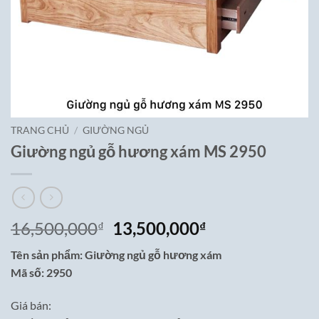
TRANG CHỦ
/
GIƯỜNG NGỦ
Giường ngủ gỗ hương xám MS 2950
Giá
Giá
16,500,000
13,500,000
₫
₫
gốc
hiện
Tên sản phẩm: Giường ngủ gỗ hương xám
là:
tại
Mã số: 2950
16,500,000₫.
là:
13,500,000₫.
Giá bán: