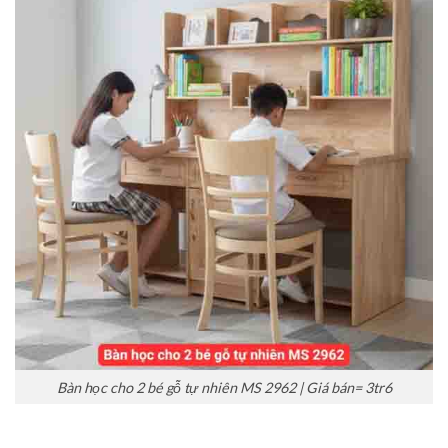
Bàn học cho 2 bé gỗ tự nhiên MS 2962 | Giá bán= 3tr6