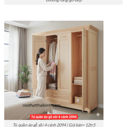
Tủ quần áo gỗ sồi 4 cánh 2094 | Giá bán= 12tr5