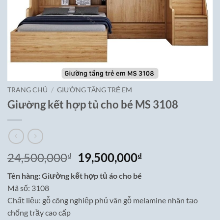
TRANG CHỦ
/
GIƯỜNG TẦNG TRẺ EM
Giường kết hợp tủ cho bé MS 3108
Giá
Giá
24,500,000
19,500,000
₫
₫
gốc
hiện
Tên hàng: Giường kết hợp tủ áo cho bé
là:
tại
Mã số: 3108
24,500,000₫.
là:
Chất liệu: gỗ công nghiệp phủ vân gỗ melamine nhân tạo
19,500,000₫.
chống trầy cao cấp