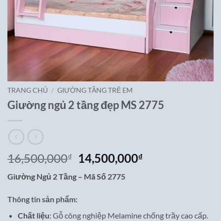
TRANG CHỦ
/
GIƯỜNG TẦNG TRẺ EM
Giường ngủ 2 tầng đẹp MS 2775
Giá
Giá
16,500,000
14,500,000
₫
₫
gốc
hiện
Giường Ngủ 2 Tầng – Mã Số 2775
là:
tại
16,500,000₫.
là:
Thông tin sản phẩm:
14,500,000₫.
Chất liệu
: Gỗ công nghiệp Melamine chống trầy cao cấp.