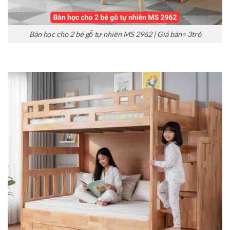
Bàn học cho 2 bé gỗ tự nhiên MS 2962 | Giá bán= 3tr6