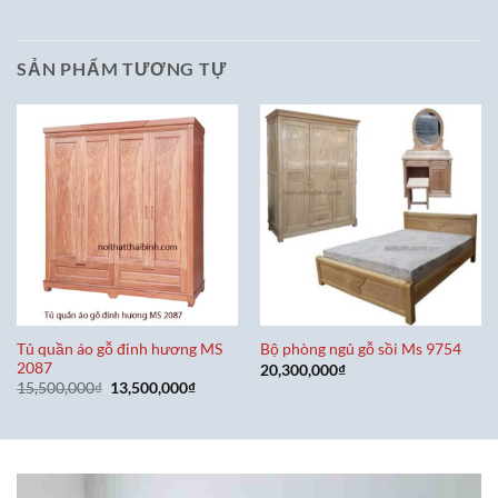
SẢN PHẨM TƯƠNG TỰ
Tủ quần áo gỗ đinh hương MS
Bộ phòng ngủ gỗ sồi Ms 9754
2087
20,300,000
₫
Giá
Giá
15,500,000
₫
13,500,000
₫
gốc
hiện
là:
tại
15,500,000₫.
là:
13,500,000₫.