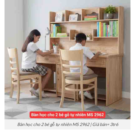
Bàn học cho 2 bé gỗ tự nhiên MS 2962 | Giá bán= 3tr6