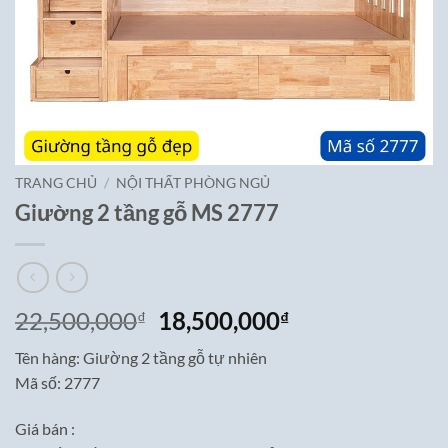
TRANG CHỦ
/
NỘI THẤT PHÒNG NGỦ
Giường 2 tầng gỗ MS 2777
Giá
Giá
22,500,000
18,500,000
₫
₫
gốc
hiện
Tên hàng: Giường 2 tầng gỗ tự nhiên
là:
tại
Mã số: 2777
22,500,000₫.
là:
18,500,000₫.
Giá bán :