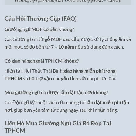
Giường ngủ giá rẻ đẹp tại TPHCM bằng gỗ MDF cao cấp
Câu Hỏi Thường Gặp (FAQ)
Giường ngủ MDF có bền không?
Có. Giường làm từ
gỗ MDF cao cấp
, được xử lý chống ẩm và
mối mọt, có độ bền từ
7 – 10 năm
nếu sử dụng đúng cách.
Có giao hàng ngoài TPHCM không?
Hiện tại, Nội Thất Thái Bình
giao hàng miễn phí trong
TPHCM
và
hỗ trợ vận chuyển tỉnh
với chi phí ưu đãi.
Mua giường ngủ có được lắp đặt tận nơi không?
Có. Đội ngũ kỹ thuật viên của chúng tôi
lắp đặt miễn phí tận
nơi
, giúp bạn yên tâm sử dụng ngay sau khi nhận hàng.
Liên Hệ Mua Giường Ngủ Giá Rẻ Đẹp Tại
TPHCM