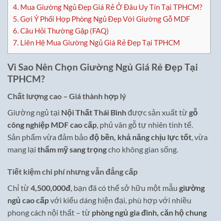
4.
Mua Giường Ngủ Đẹp Giá Rẻ Ở Đâu Uy Tín Tại TPHCM?
5.
Gợi Ý Phối Hợp Phòng Ngủ Đẹp Với Giường Gỗ MDF
6.
Câu Hỏi Thường Gặp (FAQ)
7.
Liên Hệ Mua Giường Ngủ Giá Rẻ Đẹp Tại TPHCM
Vì Sao Nên Chọn Giường Ngủ Giá Rẻ Đẹp Tại
TPHCM?
Chất lượng cao – Giá thành hợp lý
Giường ngủ tại
Nội Thất Thái Bình
được sản xuất từ
gỗ
công nghiệp MDF cao cấp
, phủ vân gỗ tự nhiên tinh tế.
Sản phẩm vừa đảm bảo
độ bền, khả năng chịu lực tốt
, vừa
mang lại
thẩm mỹ sang trọng
cho không gian sống.
Tiết kiệm chi phí nhưng vẫn đẳng cấp
Chỉ từ
4,500,000đ
, bạn đã có thể sở hữu một mẫu
giường
ngủ cao cấp
với kiểu dáng hiện đại, phù hợp với nhiều
phong cách nội thất – từ
phòng ngủ gia đình, căn hộ chung