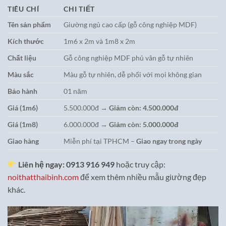
TIÊU CHÍ
CHI TIẾT
Tên sản phẩm
Giường ngủ cao cấp (gỗ công nghiệp MDF)
Kích thước
1m6 x 2m và 1m8 x 2m
Chất liệu
Gỗ công nghiệp MDF phủ vân gỗ tự nhiên
Màu sắc
Màu gỗ tự nhiên, dễ phối với mọi không gian
Bảo hành
01 năm
Giá (1m6)
5.500.000đ →
Giảm còn: 4.500.000đ
Giá (1m8)
6.000.000đ →
Giảm còn: 5.000.000đ
Giao hàng
Miễn phí tại TPHCM –
Giao ngay trong ngày
Liên hệ ngay: 0913 916 949
hoặc truy cập:
noithatthaibinh.com
để xem thêm nhiều mẫu giường đẹp
khác.