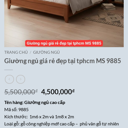
TRANG CHỦ
/
GIƯỜNG NGỦ
Giường ngủ giá rẻ đẹp tại tphcm MS 9885
Giá
Giá
5,500,000
4,500,000
₫
₫
gốc
hiện
Tên hàng: Giường ngủ cao cấp
là:
tại
Mã số: 9885
5,500,000₫.
là:
Kích thước: 1m6 x 2m và 1m8 x 2m
4,500,000₫.
Loại gỗ: gỗ công nghiệp mdf cao cấp – phủ vân gỗ tự nhiên