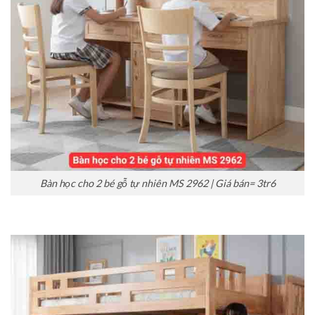
Bàn học cho 2 bé gỗ tự nhiên MS 2962 | Giá bán= 3tr6