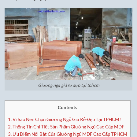
Giường ngủ giá rẻ đẹp tại tphcm
Contents
1.
Vì Sao Nên Chọn Giường Ngủ Giá Rẻ Đẹp Tại TPHCM?
2.
Thông Tin Chi Tiết Sản Phẩm Giường Ngủ Cao Cấp MDF
3.
Ưu Điểm Nổi Bật Của Giường Ngủ MDF Cao Cấp TPHCM