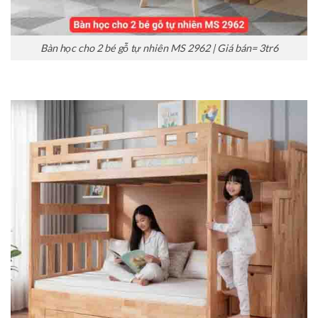
Bàn học cho 2 bé gỗ tự nhiên MS 2962 | Giá bán= 3tr6