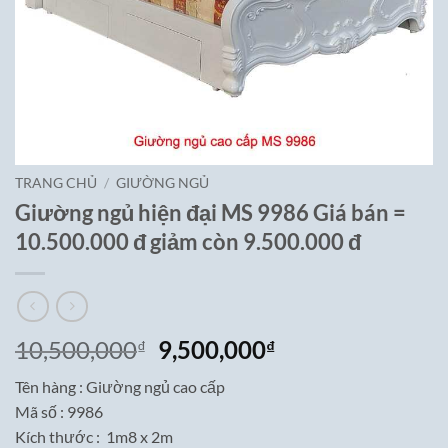
TRANG CHỦ
/
GIƯỜNG NGỦ
Giường ngủ hiện đại MS 9986 Giá bán =
10.500.000 đ giảm còn 9.500.000 đ
Giá
Giá
10,500,000
9,500,000
₫
₫
gốc
hiện
Tên hàng : Giường ngủ cao cấp
là:
tại
Mã số : 9986
10,500,000₫.
là:
Kích thước : 1m8 x 2m
9,500,000₫.