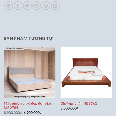
SẢN PHẨM TƯƠNG TỰ
Mẫu giường ngủ đẹp đơn giản
Giường Nhật MS 9763
MS 2784
5,500,000
₫
Giá
Giá
8,900,000
₫
6,900,000
₫
gốc
hiện