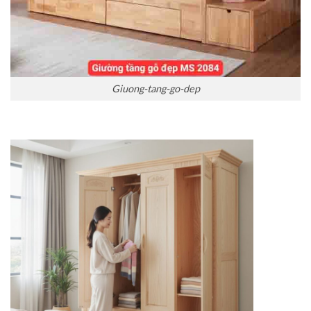
Giuong-tang-go-dep