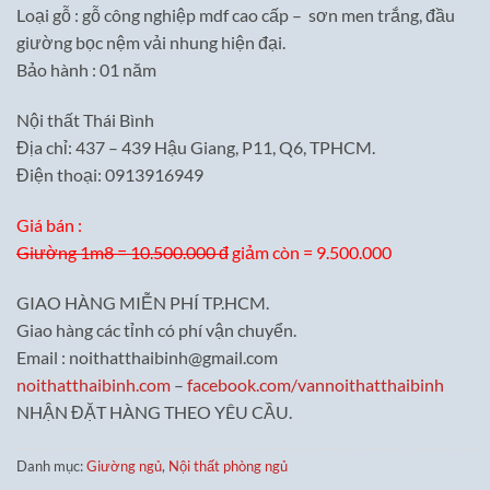
Loại gỗ : gỗ công nghiệp mdf cao cấp – sơn men trắng, đầu
giường bọc nệm vải nhung hiện đại.
Bảo hành : 01 năm
Nội thất Thái Bình
Địa chỉ: 437 – 439 Hậu Giang, P11, Q6, TPHCM.
Điện thoại: 0913916949
Giá bán :
Giường 1m8 = 10.500.000 đ
giảm còn = 9.500.000
GIAO HÀNG MIỄN PHÍ TP.HCM.
Giao hàng các tỉnh có phí vận chuyển.
Email : noithatthaibinh@gmail.com
noithatthaibinh.com
–
facebook.com/vannoithatthaibinh
NHẬN ĐẶT HÀNG THEO YÊU CẦU.
Danh mục:
Giường ngủ
,
Nội thất phòng ngủ