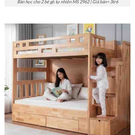
Bàn học cho 2 bé gỗ tự nhiên MS 2962 | Giá bán= 3tr6