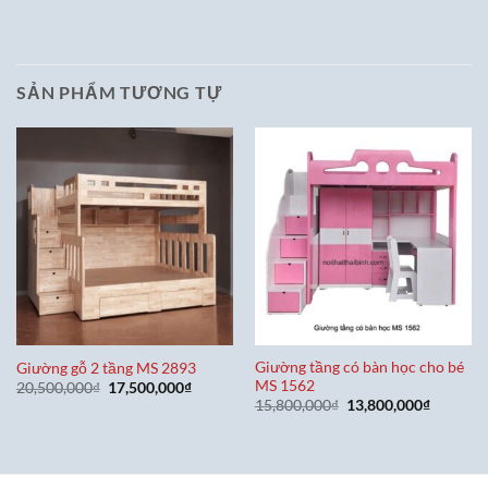
SẢN PHẨM TƯƠNG TỰ
Giường tầng có bàn học cho bé
Giường gỗ 2 tầng MS 2893
MS 1562
Giá
Giá
20,500,000
₫
17,500,000
₫
gốc
hiện
Giá
Giá
15,800,000
₫
13,800,000
₫
là:
tại
gốc
hiện
20,500,000₫.
là:
là:
tại
17,500,000₫.
15,800,000₫.
là:
13,800,0