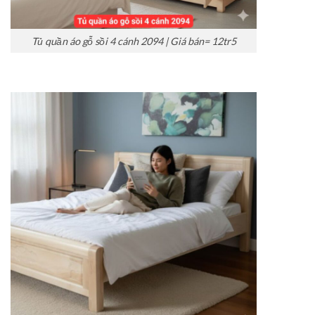
Tủ quần áo gỗ sồi 4 cánh 2094 | Giá bán= 12tr5