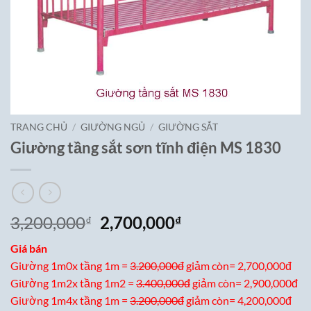
TRANG CHỦ
/
GIƯỜNG NGỦ
/
GIƯỜNG SẮT
Giường tầng sắt sơn tĩnh điện MS 1830
Giá
Giá
3,200,000
2,700,000
₫
₫
gốc
hiện
Giá bán
là:
tại
Giường 1m0x tầng 1m =
3.200,000đ
giảm còn= 2,700,000đ
3,200,000₫.
là:
Giường 1m2x tầng 1m2 =
3.400,000đ
giảm còn= 2,900,000đ
2,700,000₫.
Giường 1m4x tầng 1m =
3.200,000đ
giảm còn= 4,200,000đ