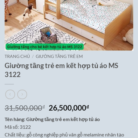
TRANG CHỦ
/
GIƯỜNG TẦNG TRẺ EM
Giường tầng trẻ em kết hợp tủ áo MS
3122
Giá
Giá
31,500,000
26,500,000
₫
₫
gốc
hiện
Tên hàng: Giường tầng trẻ em kết hợp tủ áo
là:
tại
Mã số: 3122
31,500,000₫.
là:
Chất liệu: gỗ công nghiệp phủ vân gỗ melamine nhân tạo
26,500,000₫.