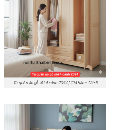
Tủ quần áo gỗ sồi 4 cánh 2094 | Giá bán= 12tr5