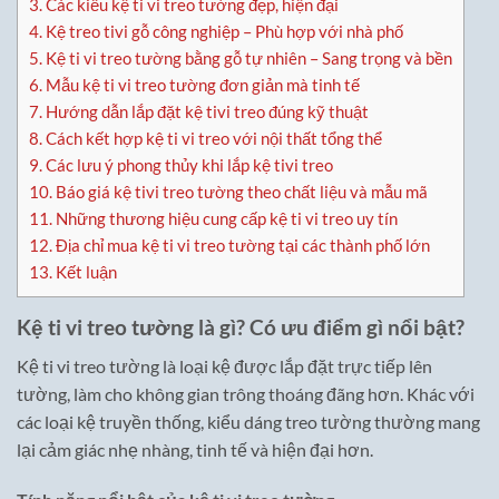
3.
Các kiểu kệ ti vi treo tường đẹp, hiện đại
4.
Kệ treo tivi gỗ công nghiệp – Phù hợp với nhà phố
5.
Kệ ti vi treo tường bằng gỗ tự nhiên – Sang trọng và bền
6.
Mẫu kệ ti vi treo tường đơn giản mà tinh tế
7.
Hướng dẫn lắp đặt kệ tivi treo đúng kỹ thuật
8.
Cách kết hợp kệ ti vi treo với nội thất tổng thể
9.
Các lưu ý phong thủy khi lắp kệ tivi treo
10.
Báo giá kệ tivi treo tường theo chất liệu và mẫu mã
11.
Những thương hiệu cung cấp kệ ti vi treo uy tín
12.
Địa chỉ mua kệ ti vi treo tường tại các thành phố lớn
13.
Kết luận
Kệ ti vi treo tường là gì? Có ưu điểm gì nổi bật?
Kệ ti vi treo tường là loại kệ được lắp đặt trực tiếp lên
tường, làm cho không gian trông thoáng đãng hơn. Khác với
các loại kệ truyền thống, kiểu dáng treo tường thường mang
lại cảm giác nhẹ nhàng, tinh tế và hiện đại hơn.