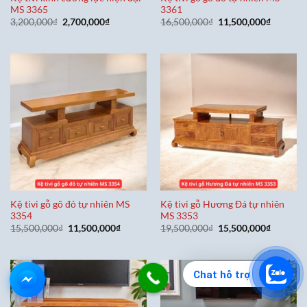
MS 3365
3361
Giá
Giá
Giá
Giá
3,200,000
₫
2,700,000
₫
16,500,000
₫
11,500,000
₫
gốc
hiện
gốc
hiện
là:
tại
là:
tại
3,200,000₫.
là:
16,500,000₫.
là:
2,700,000₫.
11,500,0
Kệ tivi gỗ gõ đỏ tự nhiên MS
Kệ tivi gỗ Hương Đá tự nhiên
3354
MS 3353
Giá
Giá
Giá
Giá
15,500,000
₫
11,500,000
₫
19,500,000
₫
15,500,000
₫
gốc
hiện
gốc
hiện
là:
tại
là:
tại
15,500,000₫.
là:
19,500,000₫.
là:
11,500,000₫.
15,500,0
Chat hỗ trợ