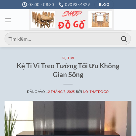
Bỏ
08:00 - 08:30
0909354829
BLOG
qua
nội
dung
Tìm
kiếm:
KỆ TIVI
Kệ Ti Vi Treo Tường Tối Ưu Không
Gian Sống
ĐĂNG VÀO
12 THÁNG 7, 2025
BỞI
NOITHATDOGO