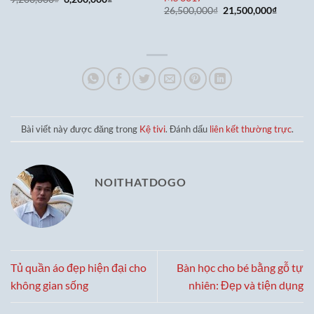
gốc
hiện
Giá
Giá
26,500,000
₫
21,500,000
₫
là:
tại
gốc
hiện
9,200,000₫.
là:
là:
tại
6,200,000₫.
26,500,000₫.
là:
21,500,0
Bài viết này được đăng trong
Kệ tivi
. Đánh dấu
liên kết thường trực
.
NOITHATDOGO
Tủ quần áo đẹp hiện đại cho
Bàn học cho bé bằng gỗ tự
không gian sống
nhiên: Đẹp và tiện dụng