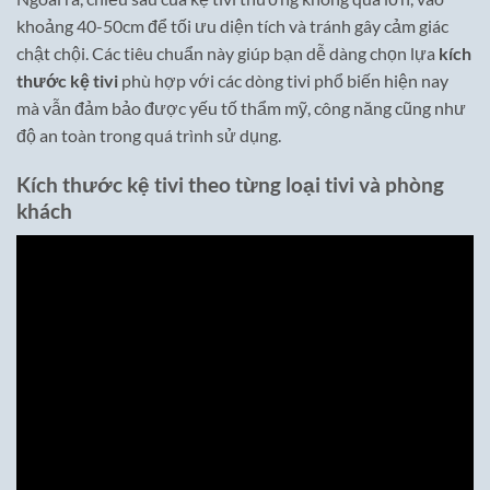
khoảng 40-50cm để tối ưu diện tích và tránh gây cảm giác
chật chội. Các tiêu chuẩn này giúp bạn dễ dàng chọn lựa
kích
thước kệ tivi
phù hợp với các dòng tivi phổ biến hiện nay
mà vẫn đảm bảo được yếu tố thẩm mỹ, công năng cũng như
độ an toàn trong quá trình sử dụng.
Kích thước kệ tivi theo từng loại tivi và phòng
khách