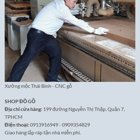
Xưởng mộc Thái Bình - CNC gỗ
SHOP ĐỒ GỖ
Địa chỉ cửa hàng:
199 đường Nguyễn Thị Thập, Quận 7,
TPHCM
Điện thoại:
0913916949 - 0909354829
Giao hàng lắp ráp tận nhà miễn phí.