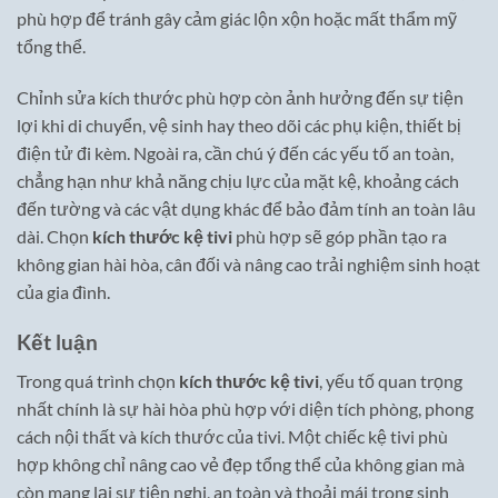
phù hợp để tránh gây cảm giác lộn xộn hoặc mất thẩm mỹ
tổng thể.
Chỉnh sửa kích thước phù hợp còn ảnh hưởng đến sự tiện
lợi khi di chuyển, vệ sinh hay theo dõi các phụ kiện, thiết bị
điện tử đi kèm. Ngoài ra, cần chú ý đến các yếu tố an toàn,
chẳng hạn như khả năng chịu lực của mặt kệ, khoảng cách
đến tường và các vật dụng khác để bảo đảm tính an toàn lâu
dài. Chọn
kích thước kệ tivi
phù hợp sẽ góp phần tạo ra
không gian hài hòa, cân đối và nâng cao trải nghiệm sinh hoạt
của gia đình.
Kết luận
Trong quá trình chọn
kích thước kệ tivi
, yếu tố quan trọng
nhất chính là sự hài hòa phù hợp với diện tích phòng, phong
cách nội thất và kích thước của tivi. Một chiếc kệ tivi phù
hợp không chỉ nâng cao vẻ đẹp tổng thể của không gian mà
còn mang lại sự tiện nghi, an toàn và thoải mái trong sinh