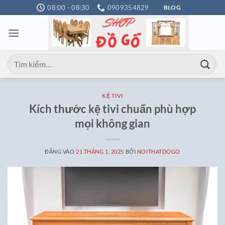
Bỏ
08:00 - 08:30
0909354829
BLOG
qua
nội
dung
Tìm
kiếm:
KỆ TIVI
Kích thước kệ tivi chuẩn phù hợp
mọi không gian
ĐĂNG VÀO
21 THÁNG 1, 2025
BỞI
NOITHATDOGO