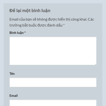
Để lại một bình luận
Email của bạn sẽ không được hiển thị công khai.
Các
trường bắt buộc được đánh dấu
*
Bình luận
*
Tên
Email