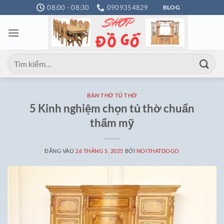
Bỏ
08:00 - 08:30
0909354829
BLOG
qua
nội
dung
Tìm
kiếm:
BÀN THỜ TỦ THỜ
5 Kinh nghiệm chọn tủ thờ chuẩn
thẩm mỹ
ĐĂNG VÀO
26 THÁNG 5, 2025
BỞI
NOITHATDOGO