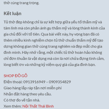
thờ cúng trang trọng.
Kết luận
Tủ thờ đẹp không chỉ là sự kết hợp giữa yếu tố thẩm mỹ và
tâm linh mà còn phản ánh gu thẩm mỹ và lòng thành kính của
gia chủ đối với tổ tiên. Qua bài viết này, hy vọng bạn đã có
thêm nhiều kinh nghiệm chọn tủ thờ chuẩn thẩm mỹ để tạo
dựng không gian thờ cúng trang nghiêm và đẹp mắt cho gia
đình mình. Hãy nhớ rằng, một chiếc tủ thờ hoàn hảo không
chỉ đơn thuần là vật dụng mà còn là nơi chứa đựng tình cảm,
lòng biết ơn và những kỷ niệm quý giá của gia đình bạn.
SHOP ĐỒ GỖ
Điện thoại: 0913916949 – 0909354829
Giao hàng lắp ráp tận nơi miễn phí
Nhận đặt hàng theo yêu cầu.
Có thợ đo vẽ tận nhà.
Xem thêm:
Nội Thất Thái Bình