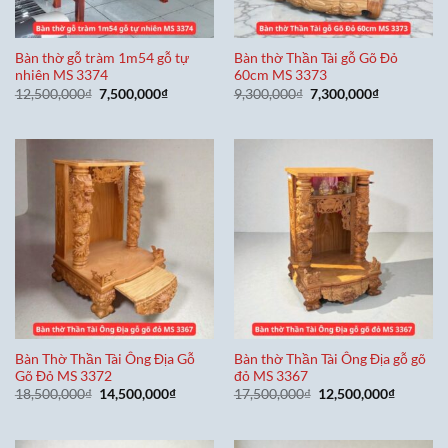
Bàn thờ gỗ tràm 1m54 gỗ tự
Bàn thờ Thần Tài gỗ Gõ Đỏ
nhiên MS 3374
60cm MS 3373
Giá
Giá
Giá
Giá
12,500,000
₫
7,500,000
₫
9,300,000
₫
7,300,000
₫
gốc
hiện
gốc
hiện
là:
tại
là:
tại
12,500,000₫.
là:
9,300,000₫.
là:
7,500,000₫.
7,300,000₫
Bàn Thờ Thần Tài Ông Địa Gỗ
Bàn thờ Thần Tài Ông Địa gỗ gõ
Gõ Đỏ MS 3372
đỏ MS 3367
Giá
Giá
Giá
Giá
18,500,000
₫
14,500,000
₫
17,500,000
₫
12,500,000
₫
gốc
hiện
gốc
hiện
là:
tại
là:
tại
18,500,000₫.
là:
17,500,000₫.
là:
14,500,000₫.
12,500,0