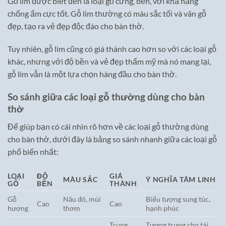
Gỗ lim được biết đến là loại gỗ cứng, bền, với khả năng
chống ẩm cực tốt. Gỗ lim thường có màu sắc tối và vân gỗ
đẹp, tạo ra vẻ đẹp độc đáo cho bàn thờ.
Tuy nhiên, gỗ lim cũng có giá thành cao hơn so với các loại gỗ
khác, nhưng với độ bền và vẻ đẹp thẩm mỹ mà nó mang lại,
gỗ lim vẫn là một lựa chọn hàng đầu cho bàn thờ.
So sánh giữa các loại gỗ thường dùng cho bàn
thờ
Để giúp bạn có cái nhìn rõ hơn về các loại gỗ thường dùng
cho bàn thờ, dưới đây là bảng so sánh nhanh giữa các loại gỗ
phổ biến nhất:
LOẠI
ĐỘ
GIÁ
MÀU SẮC
Ý NGHĨA TÂM LINH
GỖ
BỀN
THÀNH
Gỗ
Nâu đỏ, mùi
Biểu tượng sung túc,
Cao
Cao
hương
thơm
hạnh phúc
Trung
Tượng trưng cho tài