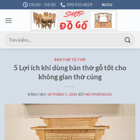
Bỏ
08:00 - 08:30
0909354829
BLOG
qua
nội
dung
Tìm
kiếm:
BÀN THỜ TỦ THỜ
5 Lợi ích khi dùng bàn thờ gỗ tốt cho
không gian thờ cúng
ĐĂNG VÀO
18 THÁNG 5, 2025
BỞI
NOITHATDOGO