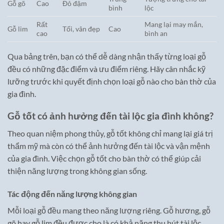
Gỗ gõ
Cao
Đỏ đậm
bình
lộc
Rất
Mang lại may mắn,
Gỗ lim
Tối, vân đẹp
Cao
cao
bình an
Qua bảng trên, bạn có thể dễ dàng nhận thấy từng loại gỗ
đều có những đặc điểm và ưu điểm riêng. Hãy cân nhắc kỹ
lưỡng trước khi quyết định chọn loại gỗ nào cho bàn thờ của
gia đình.
Gỗ tốt có ảnh hưởng đến tài lộc gia đình không?
Theo quan niệm phong thủy, gỗ tốt không chỉ mang lại giá trị
thẩm mỹ mà còn có thể ảnh hưởng đến tài lộc và vận mệnh
của gia đình. Việc chọn gỗ tốt cho bàn thờ có thể giúp cải
thiện năng lượng trong không gian sống.
Tác động đến năng lượng không gian
Mỗi loại gỗ đều mang theo năng lượng riêng. Gỗ hương, gỗ
gõ hay gỗ lim đều được cho là có khả năng thu hút tài lộc,