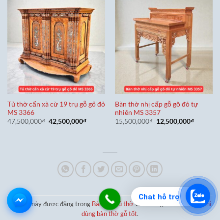
Tủ thờ cẩn xà cừ 19 trụ gỗ gõ đỏ
Bàn thờ nhị cấp gỗ gõ đỏ tự
MS 3366
nhiên MS 3357
Giá
Giá
Giá
Giá
47,500,000
₫
42,500,000
₫
15,500,000
₫
12,500,000
₫
gốc
hiện
gốc
hiện
là:
tại
là:
tại
47,500,000₫.
là:
15,500,000₫.
là:
42,500,000₫.
12,500,0
Chat hỗ trợ
Bài viết này được đăng trong
Bàn thờ tủ thờ
và được gắn thẻ
Lợi ích khi
dùng bàn thờ gỗ tốt
.