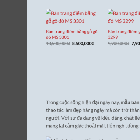
là:
tại
là:
14,500,000₫.
là:
10
11,500,000₫.
Bàn trang điểm bằng gỗ gõ
Bàn trang điểm 
đỏ MS 3301
3299
Giá
Giá
Giá
10,500,000
₫
8,500,000
₫
9,900,000
₫
7,9
gốc
hiện
gốc
là:
tại
là:
10,500,000₫.
là:
9,90
8,500,000₫.
Trong cuộc sống hiện đại ngày nay,
mẫu bàn 
thao tác làm đẹp hàng ngày mà còn trở thàn
người. Với sự đa dạng về kiểu dáng, chất li
mang lại cảm giác thoải mái, tiện nghi, đồn