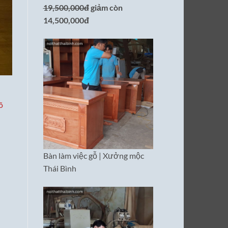
19,500,000đ
giảm còn
14,500,000đ
iá
Bàn làm việc gỗ | Xưởng mộc
iện
ại
Thái Bình
:
,900,000₫.