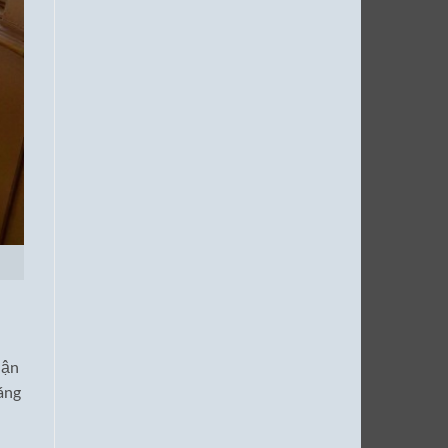
uận
sáng