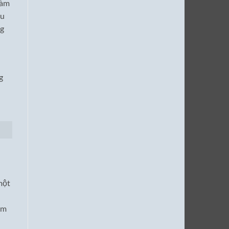
làm
ểu
ng
g
một
ảm