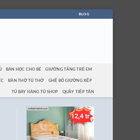
BLOG
Ủ
BÀN HỌC CHO BÉ
GIƯỜNG TẦNG TRẺ EM
ỆC
BÀN THỜ TỦ THỜ
GHẾ BỐ GIƯỜNG XẾP
TỦ BÀY HÀNG TỦ SHOP
QUẦY TIẾP TÂN