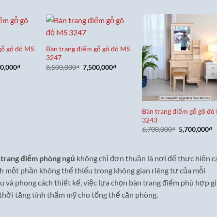
tại
,900,000₫.
là:
7,900,000₫.
gỗ gõ đỏ MS
Bàn trang điểm gỗ gõ đỏ MS
3247
Giá
Giá
Giá
00,000
₫
8,500,000
₫
7,500,000
₫
hiện
gốc
hiện
tại
là:
tại
0,000₫.
là:
8,500,000₫.
là:
7,900,000₫.
7,500,000₫.
Bàn trang điểm gỗ gõ đỏ
3243
Giá
G
6,700,000
₫
5,700,000
₫
gốc
h
là:
t
6,700,000₫.
là
5
trang điểm phòng ngủ
không chỉ đơn thuần là nơi để thực hiện c
h một phần không thể thiếu trong không gian riêng tư của mỗi
ệu và phong cách thiết kế, việc lựa chọn bàn trang điểm phù hợp g
g thời tăng tính thẩm mỹ cho tổng thể căn phòng.