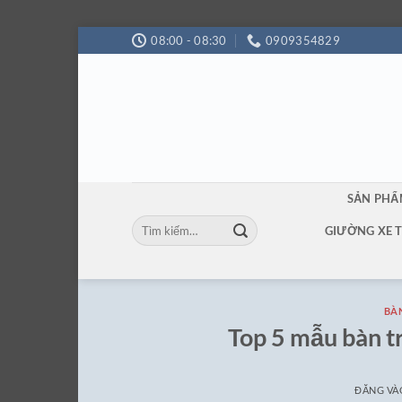
Bỏ
08:00 - 08:30
0909354829
qua
nội
dung
SẢN PH
Tìm
GIƯỜNG XE 
kiếm:
BÀ
Top 5 mẫu bàn 
ĐĂNG V