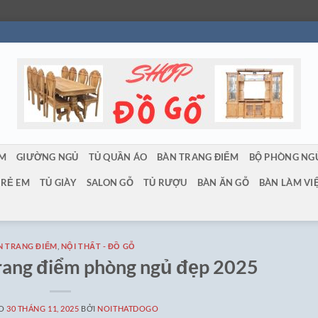
ẨM
GIƯỜNG NGỦ
TỦ QUẦN ÁO
BÀN TRANG ĐIỂM
BỘ PHÒNG NG
TRẺ EM
TỦ GIÀY
SALON GỖ
TỦ RƯỢU
BÀN ĂN GỖ
BÀN LÀM VI
N TRANG ĐIỂM
,
NỘI THẤT - ĐỒ GỖ
trang điểm phòng ngủ đẹp 2025
ÀO
30 THÁNG 11, 2025
BỞI
NOITHATDOGO