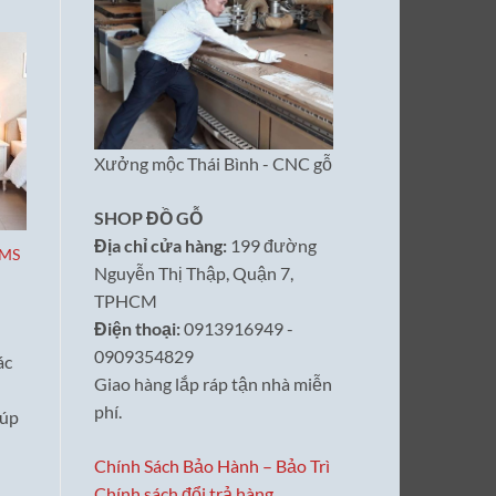
Xưởng mộc Thái Bình - CNC gỗ
SHOP ĐỒ GỖ
Địa chỉ cửa hàng:
199 đường
 MS
Nguyễn Thị Thập, Quận 7,
iá
TPHCM
iện
ại
Điện thoại:
0913916949 -
:
0909354829
,700,000₫.
ác
Giao hàng lắp ráp tận nhà miễn
phí.
iúp
Chính Sách Bảo Hành – Bảo Trì
Chính sách đổi trả hàng