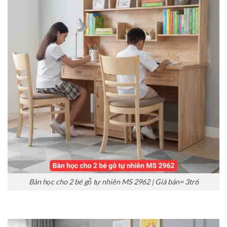
Bàn học cho 2 bé gỗ tự nhiên MS 2962 | Giá bán= 3tr6