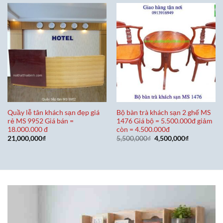
Quầy lễ tân khách sạn đẹp giá
Bộ bàn trà khách sạn 2 ghế MS
rẻ MS 9952 Giá bán =
1476 Giá bộ = 5.500.000đ giảm
18.000.000 đ
còn = 4.500.000đ
Giá
Giá
21,000,000
₫
5,500,000
₫
4,500,000
₫
gốc
hiện
là:
tại
5,500,000₫.
là:
4,500,000₫