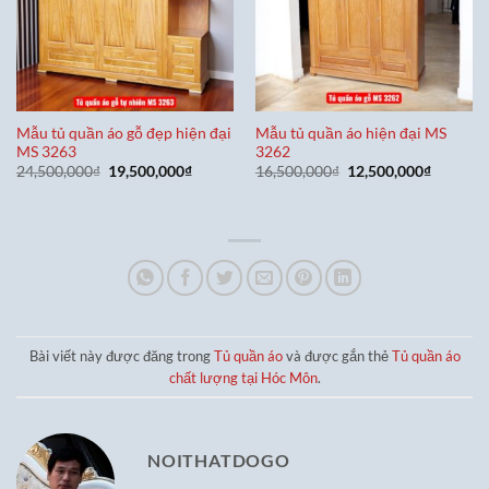
Mẫu tủ quần áo gỗ đẹp hiện đại
Mẫu tủ quần áo hiện đại MS
MS 3263
3262
Giá
Giá
Giá
Giá
24,500,000
₫
19,500,000
₫
16,500,000
₫
12,500,000
₫
gốc
hiện
gốc
hiện
là:
tại
là:
tại
24,500,000₫.
là:
16,500,000₫.
là:
19,500,000₫.
12,500,0
Bài viết này được đăng trong
Tủ quần áo
và được gắn thẻ
Tủ quần áo
chất lượng tại Hóc Môn
.
NOITHATDOGO