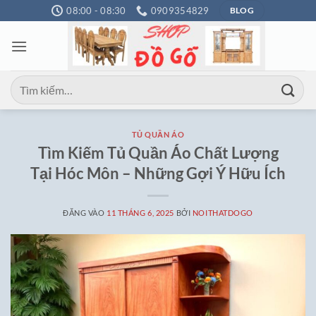
Bỏ
08:00 - 08:30
0909354829
BLOG
qua
nội
dung
Tìm
kiếm:
TỦ QUẦN ÁO
Tìm Kiếm Tủ Quần Áo Chất Lượng
Tại Hóc Môn – Những Gợi Ý Hữu Ích
ĐĂNG VÀO
11 THÁNG 6, 2025
BỞI
NOITHATDOGO