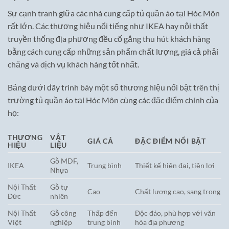
Sự cạnh tranh giữa các nhà cung cấp tủ quần áo tại Hóc Môn
rất lớn. Các thương hiệu nổi tiếng như IKEA hay nội thất
truyền thống địa phương đều cố gắng thu hút khách hàng
bằng cách cung cấp những sản phẩm chất lượng, giá cả phải
chăng và dịch vụ khách hàng tốt nhất.
Bảng dưới đây trình bày một số thương hiệu nổi bật trên thị
trường tủ quần áo tại Hóc Môn cùng các đặc điểm chính của
họ:
THƯƠNG
VẬT
GIÁ CẢ
ĐẶC ĐIỂM NỔI BẬT
HIỆU
LIỆU
Gỗ MDF,
IKEA
Trung bình
Thiết kế hiện đại, tiện lợi
Nhựa
Nội Thất
Gỗ tự
Cao
Chất lượng cao, sang trọng
Đức
nhiên
Nội Thất
Gỗ công
Thấp đến
Độc đáo, phù hợp với văn
Việt
nghiệp
trung bình
hóa địa phương