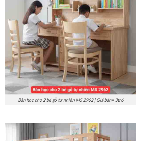
Bàn học cho 2 bé gỗ tự nhiên MS 2962 | Giá bán= 3tr6