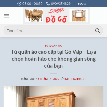
Bỏ
08:00 - 08:30
0909354829
BLOG
qua
nội
dung
Tìm
kiếm:
TỦ QUẦN ÁO
Tủ quần áo cao cấp tại Gò Vấp – Lựa
chọn hoàn hảo cho không gian sống
của bạn
ĐĂNG VÀO
11 THÁNG 6, 2025
BỞI
NOITHATDOGO