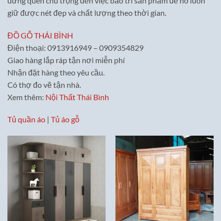
đừng quên chú trọng đến việc bảo trì sản phẩm để nó luôn
giữ được nét đẹp và chất lượng theo thời gian.
ĐỒ GỖ THÁI BÌNH
Điện thoại: 0913916949 – 0909354829
Giao hàng lắp ráp tận nơi miễn phí
Nhận đặt hàng theo yêu cầu.
Có thợ đo vẽ tận nhà.
Xem thêm:
Nội Thất Thái Bình
Tủ quần áo
|
Tủ áo gỗ