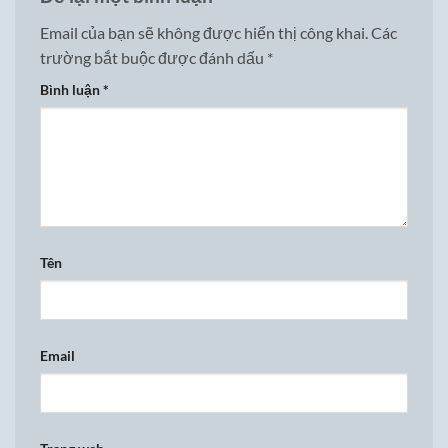
Email của bạn sẽ không được hiển thị công khai.
Các
trường bắt buộc được đánh dấu
*
Bình luận
*
Tên
Email