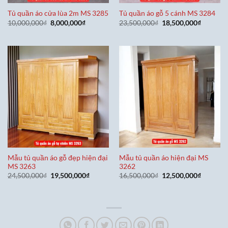
Tủ quần áo cửa lùa 2m MS 3285
Tủ quần áo gỗ 5 cánh MS 3284
Giá
Giá
Giá
Giá
10,000,000
₫
8,000,000
₫
23,500,000
₫
18,500,000
₫
gốc
hiện
gốc
hiện
là:
tại
là:
tại
10,000,000₫.
là:
23,500,000₫.
là:
8,000,000₫.
18,500,0
Mẫu tủ quần áo gỗ đẹp hiện đại
Mẫu tủ quần áo hiện đại MS
MS 3263
3262
Giá
Giá
Giá
Giá
24,500,000
₫
19,500,000
₫
16,500,000
₫
12,500,000
₫
gốc
hiện
gốc
hiện
là:
tại
là:
tại
24,500,000₫.
là:
16,500,000₫.
là:
19,500,000₫.
12,500,0