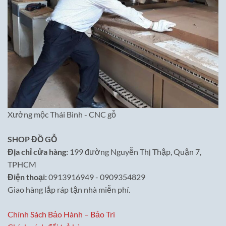
Xưởng mộc Thái Bình - CNC gỗ
SHOP ĐỒ GỖ
Địa chỉ cửa hàng:
199 đường Nguyễn Thị Thập, Quận 7,
TPHCM
Điện thoại:
0913916949 - 0909354829
Giao hàng lắp ráp tận nhà miễn phí.
Chính Sách Bảo Hành – Bảo Trì