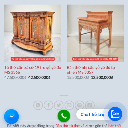
18,500,000₫.
là:
17,500,000₫.
là:
14,500,000₫.
12,500,0
Tủ thờ cẩn xà cừ 19 trụ gỗ gõ đỏ
Bàn thờ nhị cấp gỗ gõ đỏ tự
MS 3366
nhiên MS 3357
Giá
Giá
Giá
Giá
47,500,000
₫
42,500,000
₫
15,500,000
₫
12,500,000
₫
gốc
hiện
gốc
hiện
là:
tại
là:
tại
47,500,000₫.
là:
15,500,000₫.
là:
42,500,000₫.
12,500,0
Chat hỗ trợ
Bài viết này được đăng trong
Bàn thờ tủ thờ
và được gắn thẻ
bàn thờ