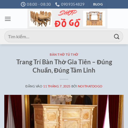
Bỏ
08:00 - 08:30
0909354829
BLOG
qua
nội
dung
Tìm
kiếm:
BÀN THỜ TỦ THỜ
Trang Trí Bàn Thờ Gia Tiên – Đúng
Chuẩn, Đúng Tâm Linh
ĐĂNG VÀO
11 THÁNG 7, 2025
BỞI
NOITHATDOGO