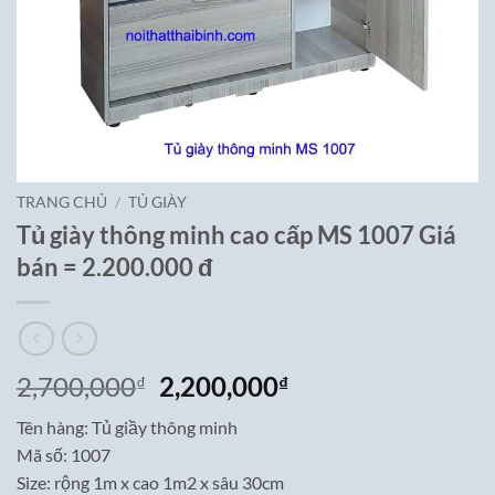
TRANG CHỦ
/
TỦ GIÀY
Tủ giày thông minh cao cấp MS 1007 Giá
bán = 2.200.000 đ
Giá
Giá
2,700,000
2,200,000
₫
₫
gốc
hiện
Tên hàng: Tủ giầy thông minh
là:
tại
Mã số: 1007
2,700,000₫.
là:
Size: rộng 1m x cao 1m2 x sâu 30cm
2,200,000₫.