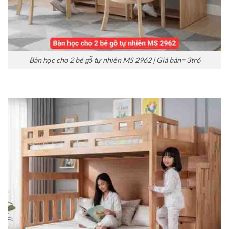
Bàn học cho 2 bé gỗ tự nhiên MS 2962 | Giá bán= 3tr6