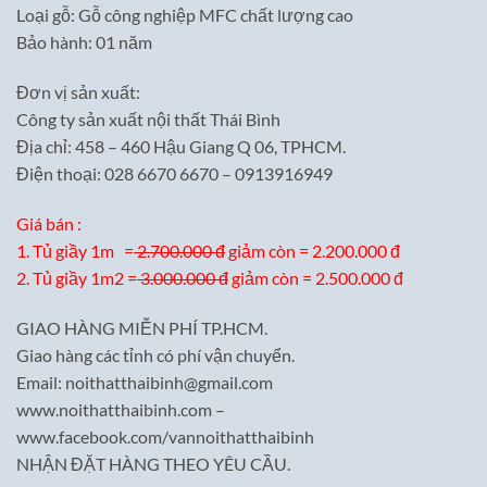
Loại gỗ: Gỗ công nghiệp MFC chất lượng cao
Bảo hành: 01 năm
Đơn vị sản xuất:
Công ty sản xuất nội thất Thái Bình
Địa chỉ: 458 – 460 Hậu Giang Q 06, TPHCM.
Điện thoại: 028 6670 6670 – 0913916949
Giá bán :
1. Tủ giầy 1m =
2.700.000 đ
giảm còn = 2.200.000 đ
2. Tủ giầy 1m2 =
3.000.000 đ
giảm còn = 2.500.000 đ
GIAO HÀNG MIỄN PHÍ TP.HCM.
Giao hàng các tỉnh có phí vận chuyển.
Email: noithatthaibinh@gmail.com
www.noithatthaibinh.com –
www.facebook.com/vannoithatthaibinh
NHẬN ĐẶT HÀNG THEO YÊU CẦU.