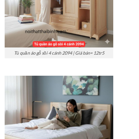
Tủ quần áo gỗ sồi 4 cánh 2094 | Giá bán= 12tr5