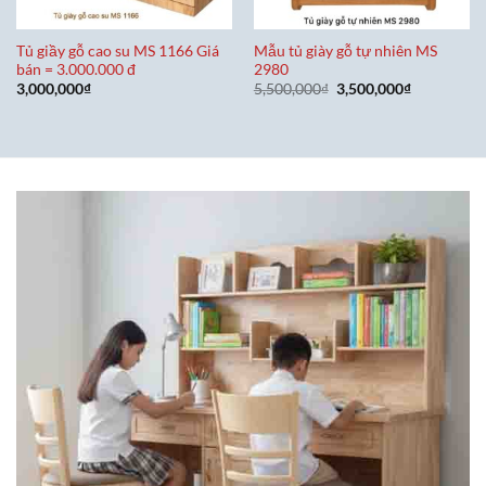
Tủ giầy gỗ cao su MS 1166 Giá
Mẫu tủ giày gỗ tự nhiên MS
bán = 3.000.000 đ
2980
Giá
Giá
3,000,000
₫
5,500,000
₫
3,500,000
₫
gốc
hiện
là:
tại
5,500,000₫.
là:
3,500,000₫