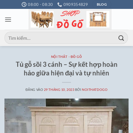
Bỏ
08:00 - 08:30
0909354829
BLOG
qua
nội
dung
Tìm
kiếm:
NỘI THẤT - ĐỒ GỖ
Tủ gỗ sồi 3 cánh – Sự kết hợp hoàn
hảo giữa hiện đại và tự nhiên
ĐĂNG VÀO
29 THÁNG 10, 2023
BỞI
NOITHATDOGO