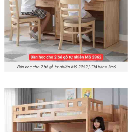
Bàn học cho 2 bé gỗ tự nhiên MS 2962 | Giá bán= 3tr6