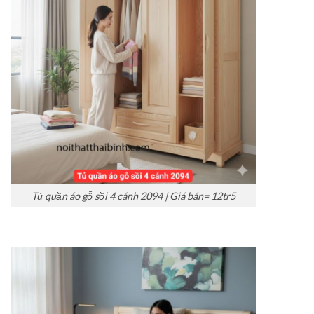
Tủ quần áo gỗ sồi 4 cánh 2094 | Giá bán= 12tr5