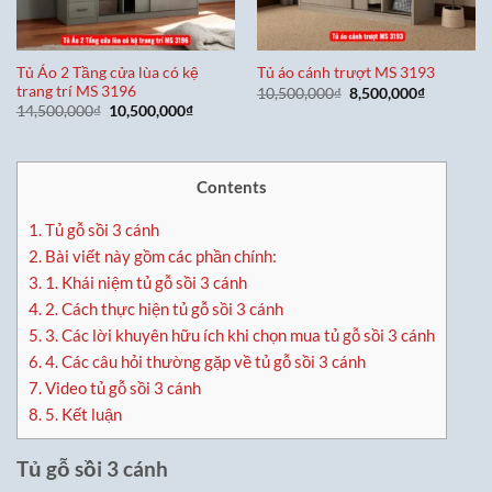
Tủ Áo 2 Tầng cửa lùa có kệ
Tủ áo cánh trượt MS 3193
trang trí MS 3196
Giá
Giá
10,500,000
₫
8,500,000
₫
gốc
hiện
Giá
Giá
14,500,000
₫
10,500,000
₫
là:
tại
gốc
hiện
10,500,000₫.
là:
là:
tại
8,500,000
14,500,000₫.
là:
10,500,000₫.
Contents
1.
Tủ gỗ sồi 3 cánh
2.
Bài viết này gồm các phần chính:
3.
1. Khái niệm tủ gỗ sồi 3 cánh
4.
2. Cách thực hiện tủ gỗ sồi 3 cánh
5.
3. Các lời khuyên hữu ích khi chọn mua tủ gỗ sồi 3 cánh
6.
4. Các câu hỏi thường gặp về tủ gỗ sồi 3 cánh
7.
Video tủ gỗ sồi 3 cánh
8.
5. Kết luận
Tủ gỗ sồi 3 cánh