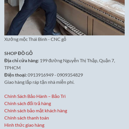
Xưởng mộc Thái Bình - CNC gỗ
SHOP ĐỒ GỖ
Địa chỉ cửa hàng:
199 đường Nguyễn Thị Thập, Quận 7,
TPHCM
Điện thoại:
0913916949 - 0909354829
Giao hàng lắp ráp tận nhà miễn phí.
Chính Sách Bảo Hành – Bảo Trì
Chính sách đổi trả hàng
Chính sách bảo mật khách hàng
Chính sách thanh toán
Hình thức giao hàng