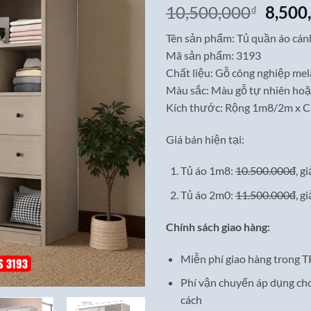
Giá
10,500,000
8,500
₫
gốc
Tên sản phẩm: Tủ quần áo cán
là:
Mã sản phẩm: 3193
10,50
Chất liệu: Gỗ công nghiệp mel
Màu sắc: Màu gỗ tự nhiên hoặ
Kích thước: Rộng 1m8/2m x C
Giá bán hiện tại:
Tủ áo 1m8:
10.500.000đ
, g
Tủ áo 2m0:
11.500.000đ
, g
Chính sách giao hàng:
Miễn phí giao hàng trong 
Phí vận chuyển áp dụng ch
cách