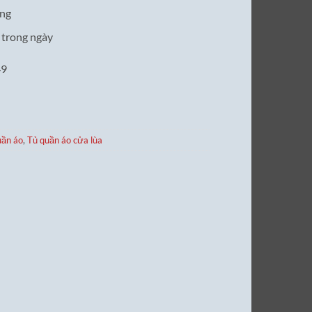
àng
 trong ngày
49
uần áo
,
Tủ quần áo cửa lùa