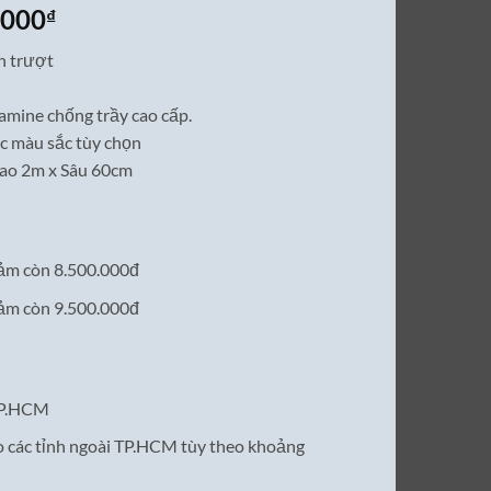
Giá
,000
₫
hiện
h trượt
tại
0,000₫.
là:
amine chống trầy cao cấp.
8,500,000₫.
c màu sắc tùy chọn
ao 2m x Sâu 60cm
iảm còn 8.500.000đ
iảm còn 9.500.000đ
TP.HCM
o các tỉnh ngoài TP.HCM tùy theo khoảng