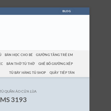
BLOG
Ủ
BÀN HỌC CHO BÉ
GIƯỜNG TẦNG TRẺ EM
ỆC
BÀN THỜ TỦ THỜ
GHẾ BỐ GIƯỜNG XẾP
TỦ BÀY HÀNG TỦ SHOP
QUẦY TIẾP TÂN
TỦ QUẦN ÁO CỬA LÙA
t MS 3193