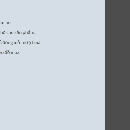
amine.
 thọ cho sản phẩm.
 tủ đóng mở mượt mà.
eo đồ inox.