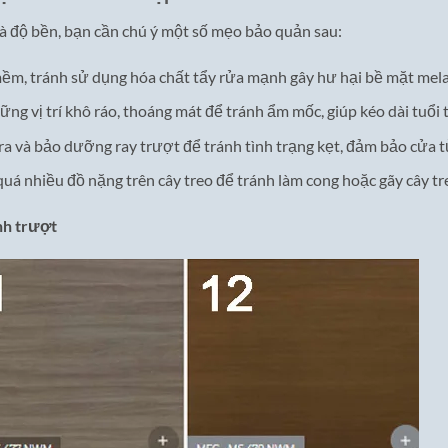
à độ bền, bạn cần chú ý một số mẹo bảo quản sau:
mềm, tránh sử dụng hóa chất tẩy rửa mạnh gây hư hại bề mặt mel
hững vị trí khô ráo, thoáng mát để tránh ẩm mốc, giúp kéo dài tuổi
tra và bảo dưỡng ray trượt để tránh tình trạng kẹt, đảm bảo cửa
quá nhiều đồ nặng trên cây treo để tránh làm cong hoặc gãy cây tr
nh trượt