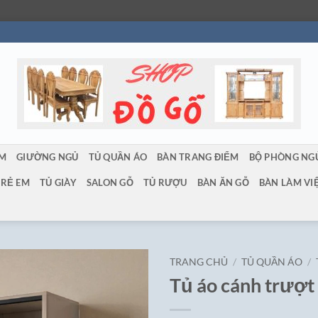
ẨM
GIƯỜNG NGỦ
TỦ QUẦN ÁO
BÀN TRANG ĐIỂM
BỘ PHÒNG NG
TRẺ EM
TỦ GIÀY
SALON GỖ
TỦ RƯỢU
BÀN ĂN GỖ
BÀN LÀM VI
TRANG CHỦ
/
TỦ QUẦN ÁO
/
Tủ áo cánh trượ