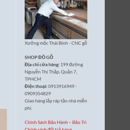
Xưởng mộc Thái Bình - CNC gỗ
SHOP ĐỒ GỖ
Địa chỉ cửa hàng:
199 đường
Nguyễn Thị Thập, Quận 7,
TPHCM
Điện thoại:
0913916949 -
0909354829
Giao hàng lắp ráp tận nhà miễn
phí.
Chính Sách Bảo Hành – Bảo Trì
Chính sách đổi trả hàng