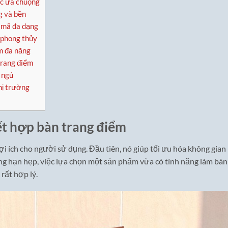
ợc ưa chuộng
g và bền
u mã đa dạng
 phong thủy
m đa năng
trang điểm
 ngủ
hị trường
ết hợp bàn trang điểm
ợi ích cho người sử dụng. Đầu tiên, nó giúp tối ưu hóa không gian
àng hạn hẹp, việc lựa chọn một sản phẩm vừa có tính năng làm bàn
 rất hợp lý.