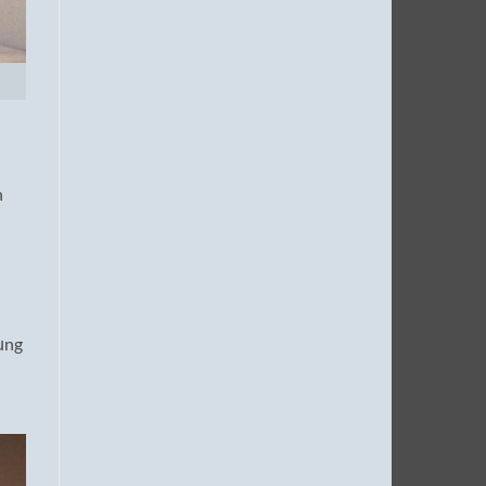
n
ụng