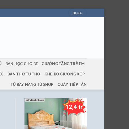
BLOG
Ủ
BÀN HỌC CHO BÉ
GIƯỜNG TẦNG TRẺ EM
ỆC
BÀN THỜ TỦ THỜ
GHẾ BỐ GIƯỜNG XẾP
TỦ BÀY HÀNG TỦ SHOP
QUẦY TIẾP TÂN