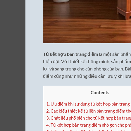
Tủ kết hợp bàn trang điểm
là một sản phẩm
hiện đại. Với thiết kế thông minh, sản phẩm
lợi và sang trọng cho căn phòng của bạn. Bà
điểm cũng như những điều cần lưu ý khi lự
Contents
1.
Ưu điểm khi sử dụng tủ kết hợp bàn trang
2.
Các kiểu thiết kế tủ liền bàn trang điểm t
3.
Chất liệu phổ biến cho tủ kết hợp bàn tra
4.
Tủ kết hợp bàn trang điểm nhỏ gọn cho ph