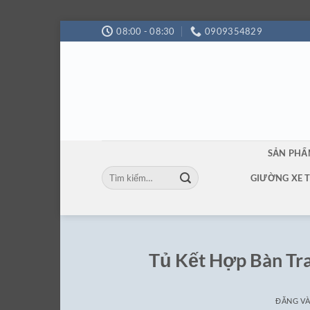
Bỏ
08:00 - 08:30
0909354829
qua
nội
dung
SẢN PH
Tìm
GIƯỜNG XE 
kiếm:
Tủ Kết Hợp Bàn Tra
ĐĂNG V