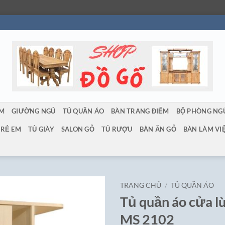
ẨM
GIƯỜNG NGỦ
TỦ QUẦN ÁO
BÀN TRANG ĐIỂM
BỘ PHÒNG NG
TRẺ EM
TỦ GIÀY
SALON GỖ
TỦ RƯỢU
BÀN ĂN GỖ
BÀN LÀM VI
TRANG CHỦ
/
TỦ QUẦN ÁO
Tủ quần áo cửa l
MS 2102