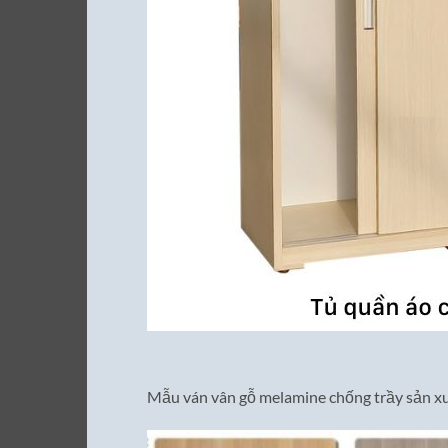
Mẫu ván vân gỗ melamine chống trầy sản xu