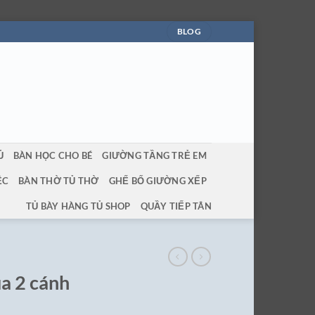
BLOG
Ủ
BÀN HỌC CHO BÉ
GIƯỜNG TẦNG TRẺ EM
ỆC
BÀN THỜ TỦ THỜ
GHẾ BỐ GIƯỜNG XẾP
TỦ BÀY HÀNG TỦ SHOP
QUẦY TIẾP TÂN
ùa 2 cánh