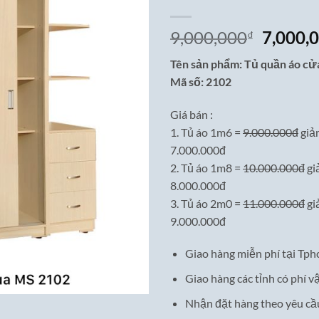
Giá
9,000,000
7,000,
₫
gốc
Tên sản phẩm: Tủ quần áo cửa
là:
Mã số: 2102
9,000,0
Giá bán :
1. Tủ áo 1m6 =
9.000.000đ
giả
7.000.000đ
2. Tủ áo 1m8 =
10.000.000đ
gi
8.000.000đ
3. Tủ áo 2m0 =
11.000.000đ
gi
9.000.000đ
Giao hàng miễn phí tại Tph
Giao hàng các tỉnh có phí v
Nhận đặt hàng theo yêu cầ