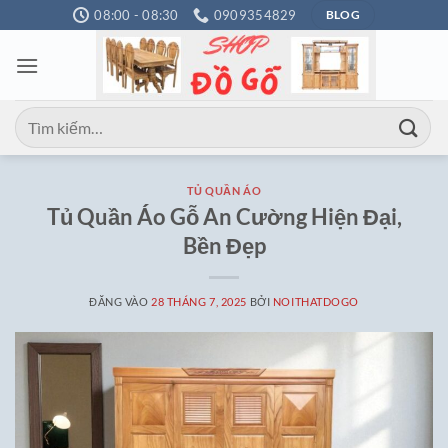
Bỏ
08:00 - 08:30
0909354829
BLOG
qua
nội
dung
Tìm
kiếm:
TỦ QUẦN ÁO
Tủ Quần Áo Gỗ An Cường Hiện Đại,
Bền Đẹp
ĐĂNG VÀO
28 THÁNG 7, 2025
BỞI
NOITHATDOGO