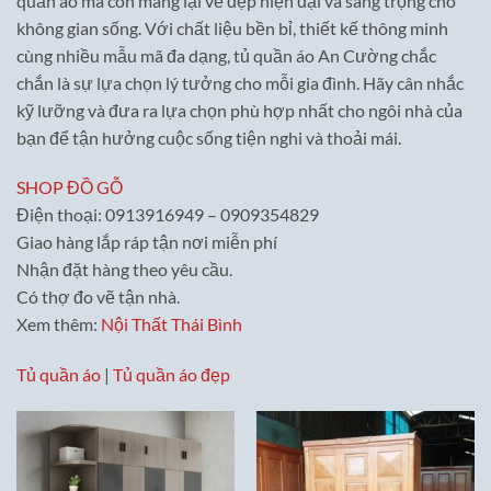
quần áo mà còn mang lại vẻ đẹp hiện đại và sang trọng cho
không gian sống. Với chất liệu bền bỉ, thiết kế thông minh
cùng nhiều mẫu mã đa dạng, tủ quần áo An Cường chắc
chắn là sự lựa chọn lý tưởng cho mỗi gia đình. Hãy cân nhắc
kỹ lưỡng và đưa ra lựa chọn phù hợp nhất cho ngôi nhà của
bạn để tận hưởng cuộc sống tiện nghi và thoải mái.
SHOP ĐỒ GỖ
Điện thoại: 0913916949 – 0909354829
Giao hàng lắp ráp tận nơi miễn phí
Nhận đặt hàng theo yêu cầu.
Có thợ đo vẽ tận nhà.
Xem thêm:
Nội Thất Thái Bình
Tủ quần áo
|
Tủ quần áo đẹp