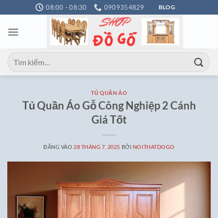
Bỏ
08:00 - 08:30
0909354829
BLOG
qua
nội
dung
Tìm
kiếm:
TỦ QUẦN ÁO
Tủ Quần Áo Gỗ Công Nghiệp 2 Cánh
Giá Tốt
ĐĂNG VÀO
28 THÁNG 7, 2025
BỞI
NOITHATDOGO