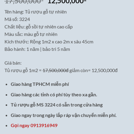
Giá
Giá
17,500,000
12,500,000
gốc
hiện
Tên hàng: Tủ rượu gỗ tự nhiên
là:
tại
Mã số: 3224
17,500,000₫.
là:
Chất liệu: gỗ sồi tự nhiên cao cấp
12,500,000₫.
Màu sắc: màu gỗ tự nhiên
Kích thước: Rộng 1m2 x cao 2m x sâu 45cm
Bảo hành: 1 năm | bảo trì 5 năm
Giá bán:
Tủ rượu gỗ 1m2 =
17,500,000đ
giảm còn= 12,500,000đ
Giao hàng TPHCM miễn phí
Giao hàng các tỉnh có phí tùy theo xa gần.
Tủ rượu gỗ MS 3224 có sẵn trong cửa hàng
Giao ngay trong ngày lắp ráp vận chuyển miễn phí.
Gọi ngay 0913916949