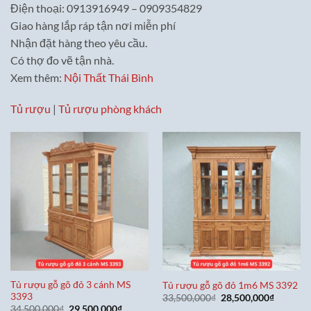
Điện thoại: 0913916949 – 0909354829
Giao hàng lắp ráp tận nơi miễn phí
Nhận đặt hàng theo yêu cầu.
Có thợ đo vẽ tận nhà.
Xem thêm:
Nội Thất Thái Bình
Tủ rượu
|
Tủ rượu phòng khách
Tủ rượu gỗ gõ đỏ 3 cánh MS
Tủ rượu gỗ gõ đỏ 1m6 MS 3392
3393
Giá
Giá
33,500,000
₫
28,500,000
₫
gốc
hiện
Giá
Giá
34,500,000
₫
29,500,000
₫