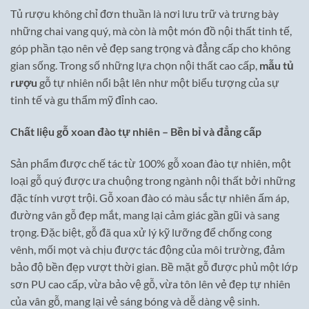
Tủ rượu không chỉ đơn thuần là nơi lưu trữ và trưng bày
những chai vang quý, mà còn là một món đồ nội thất tinh tế,
góp phần tạo nên vẻ đẹp sang trọng và đẳng cấp cho không
gian sống. Trong số những lựa chọn nội thất cao cấp,
mẫu tủ
rượu
gỗ tự nhiên nổi bật lên như một biểu tượng của sự
tinh tế và gu thẩm mỹ đỉnh cao.
Chất liệu gỗ xoan đào tự nhiên – Bền bỉ và đẳng cấp
Sản phẩm được chế tác từ 100% gỗ xoan đào tự nhiên, một
loại gỗ quý được ưa chuộng trong ngành nội thất bởi những
đặc tính vượt trội. Gỗ xoan đào có màu sắc tự nhiên ấm áp,
đường vân gỗ đẹp mắt, mang lại cảm giác gần gũi và sang
trọng. Đặc biệt, gỗ đã qua xử lý kỹ lưỡng để chống cong
vênh, mối mọt và chịu được tác động của môi trường, đảm
bảo độ bền đẹp vượt thời gian. Bề mặt gỗ được phủ một lớp
sơn PU cao cấp, vừa bảo vệ gỗ, vừa tôn lên vẻ đẹp tự nhiên
của vân gỗ, mang lại vẻ sáng bóng và dễ dàng vệ sinh.