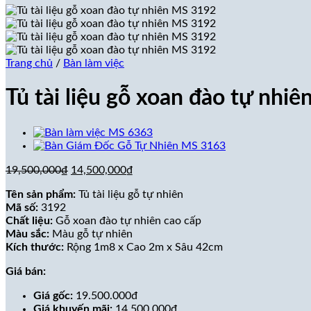
Trang chủ
/
Bàn làm việc
Tủ tài liệu gỗ xoan đào tự nhi
Giá
Giá
19,500,000
₫
14,500,000
₫
gốc
hiện
Tên sản phẩm:
Tủ tài liệu gỗ tự nhiên
là:
tại
Mã số:
3192
19,500,000₫.
là:
Chất liệu:
Gỗ xoan đào tự nhiên cao cấp
14,500,000₫.
Màu sắc:
Màu gỗ tự nhiên
Kích thước:
Rộng 1m8 x Cao 2m x Sâu 42cm
Giá bán:
Giá gốc:
19.500.000đ
Giá khuyến mãi:
14.500.000đ