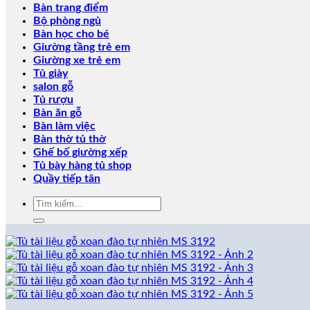
Bàn trang điểm
Bộ phòng ngủ
Bàn học cho bé
Giường tầng trẻ em
Giường xe trẻ em
Tủ giày
salon gỗ
Tủ rượu
Bàn ăn gỗ
Bàn làm việc
Bàn thờ tủ thờ
Ghế bố giường xếp
Tủ bày hàng tủ shop
Quầy tiếp tân
Tìm
kiếm: