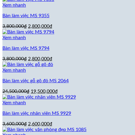
là:
tại
Xem nhanh
3,800,000₫.
là:
Bàn làm việc MS 9355
2,800,000₫.
Giá
Giá
3,800,000
₫
2,800,000
₫
gốc
hiện
là:
tại
Xem nhanh
3,800,000₫.
là:
Bàn làm việc MS 9794
2,800,000₫.
Giá
Giá
3,800,000
₫
2,800,000
₫
gốc
hiện
là:
tại
Xem nhanh
3,800,000₫.
là:
Bàn làm việc gỗ gõ đỏ MS 2064
2,800,000₫.
Giá
Giá
24,500,000
₫
19,500,000
₫
gốc
hiện
là:
tại
Xem nhanh
24,500,000₫.
là:
Bàn làm việc nhân viên MS 9929
19,500,000₫.
Giá
Giá
3,600,000
₫
2,600,000
₫
gốc
hiện