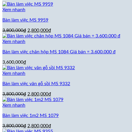
Xem nhanh
Bàn làm việc MS 9959
Giá
Giá
3,800,000
₫
2,800,000
₫
gốc
hiện
là:
tại
Xem nhanh
3,800,000₫.
là:
Bàn làm việc chân hộp MS 1084 Giá bán = 3.600.000 đ
2,800,000₫.
3,600,000
₫
Xem nhanh
Bàn làm việc vân gỗ sồi MS 9332
Giá
Giá
3,800,000
₫
2,800,000
₫
gốc
hiện
là:
tại
Xem nhanh
3,800,000₫.
là:
Bàn làm việc 1m2 MS 1079
2,800,000₫.
Giá
Giá
3,800,000
₫
2,800,000
₫
gốc
hiện