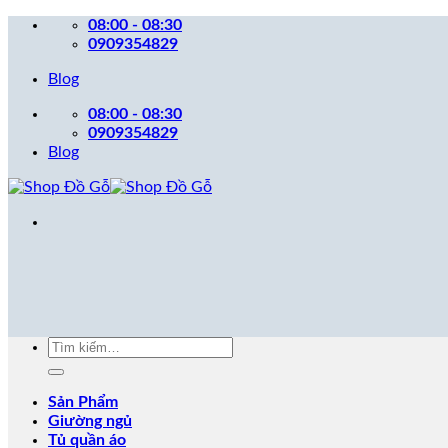
Bỏ
08:00 - 08:30
qua
0909354829
nội
Blog
dung
08:00 - 08:30
0909354829
Blog
Tìm
kiếm:
Sản Phẩm
Giường ngủ
Tủ quần áo