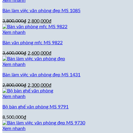
là:
tại
Xem nhanh
3,600,000₫.
là:
Bàn làm việc văn phòng đẹp MS 1085
2,600,000₫.
Giá
Giá
3,800,000
₫
2,800,000
₫
gốc
hiện
là:
tại
Xem nhanh
3,800,000₫.
là:
Bàn văn phòng mfc MS 9822
2,800,000₫.
Giá
Giá
3,600,000
₫
2,600,000
₫
gốc
hiện
là:
tại
Xem nhanh
3,600,000₫.
là:
Bàn làm việc văn phòng đẹp MS 1431
2,600,000₫.
Giá
Giá
2,800,000
₫
2,300,000
₫
gốc
hiện
là:
tại
Xem nhanh
2,800,000₫.
là:
Bộ bàn ghế văn phòng MS 9791
2,300,000₫.
8,500,000
₫
Xem nhanh